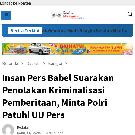
Loncat ke konten
bup Debby Ajak Generasi Muda Bangka Selatan Manfaatkan Kesem
Berita Terkini
Beranda
Daerah
Bangka
Insan Pers Babel Suarakan
Penolakan Kriminalisasi
Pemberitaan, Minta Polri
Patuhi UU Pers
Redaksi
Rabu, 11/02/2026
326 Dilihat