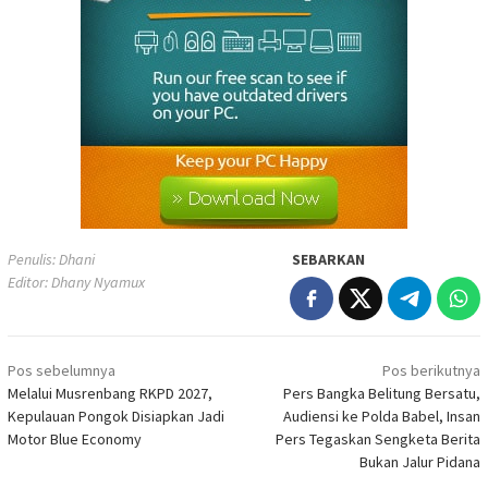
Penulis: Dhani
SEBARKAN
Editor: Dhany Nyamux
Navigasi
Pos sebelumnya
Pos berikutnya
pos
Melalui Musrenbang RKPD 2027,
Pers Bangka Belitung Bersatu,
Kepulauan Pongok Disiapkan Jadi
Audiensi ke Polda Babel, Insan
Motor Blue Economy
Pers Tegaskan Sengketa Berita
Bukan Jalur Pidana