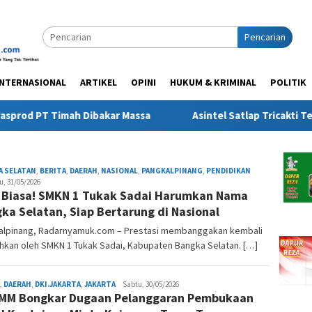
Pencarian
INTERNASIONAL
ARTIKEL
OPINI
HUKUM & KRIMINAL
POLITIK
Timah Dibakar Massa
Asintel Satlap Tricakti Tegaskan 53
A SELATAN
,
BERITA
,
DAERAH
,
NASIONAL
,
PANGKALPINANG
,
PENDIDIKAN
redaksi
u, 31/05/2026
 Biasa! SMKN 1 Tukak Sadai Harumkan Nama
ka Selatan, Siap Bertarung di Nasional
alpinang, Radarnyamuk.com – Prestasi membanggakan kembali
hkan oleh SMKN 1 Tukak Sadai, Kabupaten Bangka Selatan. […]
,
DAERAH
,
DKI.JAKARTA
,
JAKARTA
redaksi
Sabtu, 30/05/2026
MM Bongkar Dugaan Pelanggaran Pembukaan