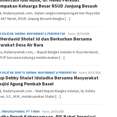
mpakan Keluarga Besar RSUD Junjung Besaoh
i, Radarnyamuk.com,- Dalam rangka memperingati Hari Raya Idul
447 Hijriah, RSUD Junjung Besaoh Bangka […]
A SELATAN
,
DAERAH
,
MASYARAKAT & PEMERINTAH
redaksi
Kamis, 28/05/2026
 Herdavid Sholat Id dan Berkurban Bersama
arakat Desa Air Bara
ra, Radarnyamuk.com, – Bupati Bangka Selatan H. Riza Herdavid,
M.Tr.IP bersama keluarga melaksanakan […]
A SELATAN
,
BERITA
,
DAERAH
,
MASYARAKAT & PEMERINTAH
redaksi
Kamis, 28/05/2026
p Debby Shalat Iduladha Bersama Masyarakat
asjid Agung Pemkab Basel
i, Radarnyamuk.com – Wakil Bupati Bangka Selatan, Hj. Debby
ewi, S.E., M.M., melaksanakan Shalat […]
H
,
PANGKALPINANG
,
PT TIMAH
redaksi
Kamis, 28/05/2026
adha Penuh Kebersamaan, PJS Babel Apresiasi