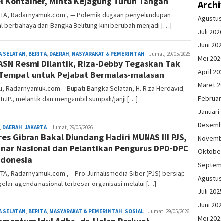
l Kontainer, Minta Kejagung Turun Tangan
Arch
TA, Radarnyamuk.com , — Polemik dugaan penyelundupan
Agustu
l berbahaya dari Bangka Belitung kini berubah menjadi […]
Juli 202
Juni 20
A SELATAN
,
BERITA
,
DAERAH
,
MASYARAKAT & PEMERINTAH
redaksi
Jumat, 29/05/2026
Mei 202
ASN Resmi Dilantik, Riza-Debby Tegaskan Tak
April 20
Tempat untuk Pejabat Bermalas-malasan
Maret 2
i, Radarnyamuk.com – Bupati Bangka Selatan, H. Riza Herdavid,
Februar
M.Tr.IP., melantik dan mengambil sumpah/janji […]
Januari
Desemb
,
DAERAH
,
JAKARTA
redaksi
Jumat, 29/05/2026
es Gibran Bakal Diundang Hadiri MUNAS III PJS,
Novemb
nar Nasional dan Pelantikan Pengurus DPD-DPC
Oktobe
ndonesia
Septem
A, Radarnyamuk.com , – Pro Jurnalismedia Siber (PJS) bersiap
Agustu
lar agenda nasional terbesar organisasi melalui […]
Juli 202
Juni 20
A SELATAN
,
BERITA
,
MASYARAKAT & PEMERINTAH
,
SOSIAL
redaksi
Jumat, 29/05/2026
Mei 202
omentum Idul Adha, dr. Helen Perkuat