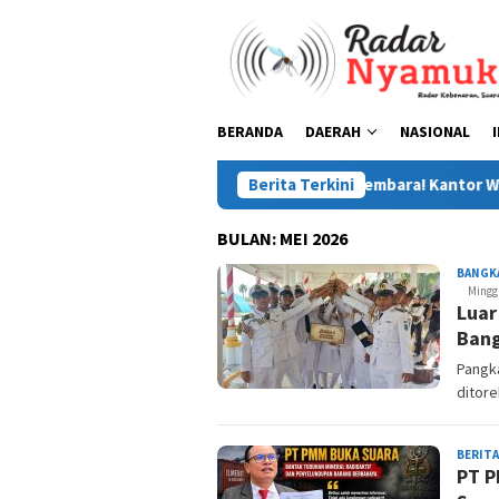
Loncat
ke
konten
BERANDA
DAERAH
NASIONAL
Belitung Timur Membara! Kantor Wasprod PT 
Berita Terkini
BULAN:
MEI 2026
BANGK
Mingg
Luar
Bang
Pangk
ditore
BERITA
PT P