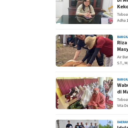
Keko
Toboal
Adha 1
BANGK
Riza
Masy
Air Ba
S.T., 
BANGK
Wabu
di M
Toboal
Vita D
DAERA
Idul