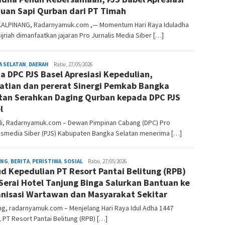
uan Sapi Qurban dari PT Timah
ALPINANG, Radarnyamuk.com ,— Momentum Hari Raya Iduladha
ijriah dimanfaatkan jajaran Pro Jurnalis Media Siber […]
A SELATAN
,
DAERAH
redaksi
Rabu, 27/05/2026
a DPC PJS Basel Apresiasi Kepedulian,
atian dan pererat Sinergi Pemkab Bangka
tan Serahkan Daging Qurban kepada DPC PJS
l
li, Radarnyamuk.com – Dewan Pimpinan Cabang (DPC) Pro
lismedia Siber (PJS) Kabupaten Bangka Selatan menerima […]
UNG
,
BERITA
,
PERISTIWA
,
SOSIAL
redaksi
Rabu, 27/05/2026
d Kepedulian PT Resort Pantai Belitung (RPB)
Serai Hotel Tanjung Binga Salurkan Bantuan ke
nisasi Wartawan dan Masyarakat Sekitar
ng, radarnyamuk.com – Menjelang Hari Raya Idul Adha 1447
h, PT Resort Pantai Belitung (RPB) […]