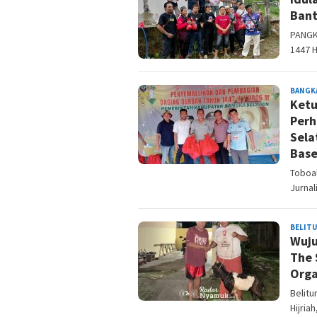
Bant
PANGK
1447 H
BANGK
Ketu
Perh
Sela
Base
Toboa
Jurna
BELIT
Wuju
The 
Orga
Belitu
Hijria