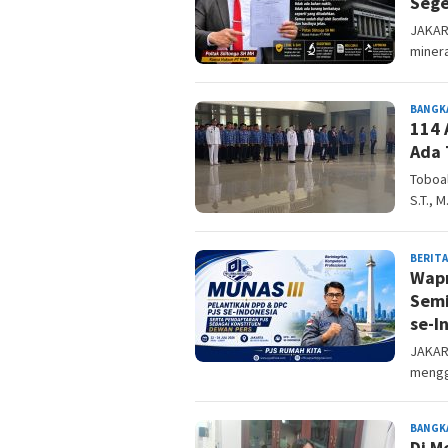
Sege
JAKAR
minera
BANGK
114 
Ada 
Toboal
S.T., 
BERITA
Wapr
Semi
se-I
JAKART
mengge
BANGK
Di M