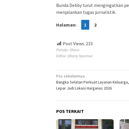
Bunda Debby turut mengingatkan pe
menjalankan tugas jurnalistik.
Halaman:
1
2
Post Views:
233
Penulis: Dhani
Editor: Dhany Nyamux
Navigasi
Pos sebelumnya
Bangka Selatan Perkuat Layanan Keluarga,
pos
Lepar Jadi Lokasi Harganas 2026
POS TERKAIT