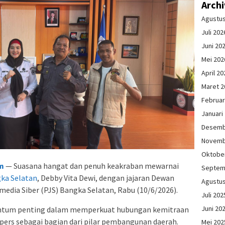
Arch
Agustu
Juli 202
Juni 20
Mei 202
April 20
Maret 2
Februar
Januari
Desemb
Novemb
Oktobe
m
— Suasana hangat dan penuh keakraban mewarnai
Septem
ka Selatan
, Debby Vita Dewi, dengan jajaran Dewan
Agustu
edia Siber (PJS) Bangka Selatan, Rabu (10/6/2026).
Juli 202
Juni 20
ntum penting dalam memperkuat hubungan kemitraan
pers sebagai bagian dari pilar pembangunan daerah.
Mei 202