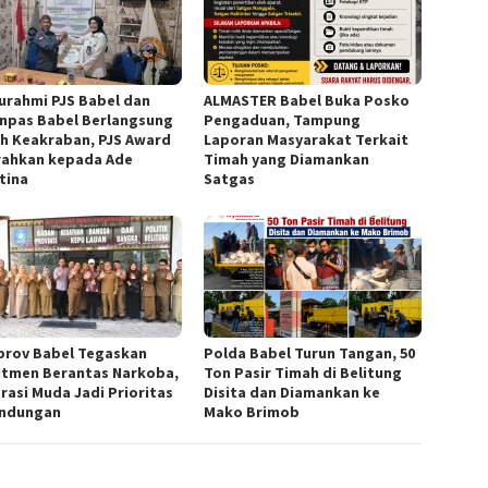
turahmi PJS Babel dan
ALMASTER Babel Buka Posko
enpas Babel Berlangsung
Pengaduan, Tampung
h Keakraban, PJS Award
Laporan Masyarakat Terkait
rahkan kepada Ade
Timah yang Diamankan
tina
Satgas
rov Babel Tegaskan
Polda Babel Turun Tangan, 50
tmen Berantas Narkoba,
Ton Pasir Timah di Belitung
rasi Muda Jadi Prioritas
Disita dan Diamankan ke
indungan
Mako Brimob