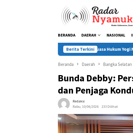
Loncat
ke
konten
BERANDA
DAERAH
NASIONAL
Kuasa Hukum Yogi Nilai Dakwaan Pasa
Berita Terkini
Beranda
Daerah
Bangka Selatan
Bunda Debby: Pers
dan Penjaga Kond
Redaksi
Rabu, 10/06/2026
233 Dilihat