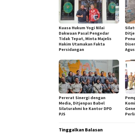
Kuasa Hukum Yogi Nilai
Sila
Dakwaan Pasal Pengedar
Ditj
Tidak Tepat, Minta Majelis
Penu
Hakim Utamakan Fakta
Dise
Persidangan
Agus
Pererat Sinergi dengan
Pemp
Media, Ditjenpas Babel
Komi
Silaturahmi ke Kantor DPD
Gene
PJS
Perl
Tinggalkan Balasan