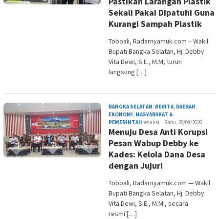
Pastikan Larangan Plastik
Sekali Pakai Dipatuhi Guna
Kurangi Sampah Plastik
Toboali, Radarnyamuk.com – Wakil
Bupati Bangka Selatan, Hj. Debby
Vita Dewi, S.E., M.M, turun
langsung […]
BANGKA SELATAN
,
BERITA
,
DAERAH
,
EKONOMI
,
MASYARAKAT &
PEMERINTAH
redaksi
Rabu, 29/04/2026
Menuju Desa Anti Korupsi
Pesan Wabup Debby ke
Kades: Kelola Dana Desa
dengan Jujur!
Toboali, Radarnyamuk.com — Wakil
Bupati Bangka Selatan, Hj. Debby
Vita Dewi, S.E., M.M., secara
resmi […]