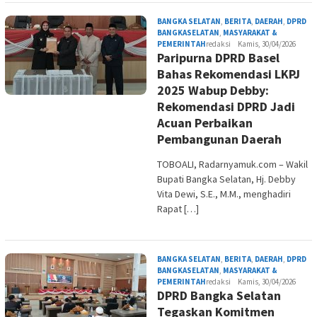
BANGKA SELATAN
,
BERITA
,
DAERAH
,
DPRD
BANGKASELATAN
,
MASYARAKAT &
PEMERINTAH
redaksi
Kamis, 30/04/2026
Paripurna DPRD Basel
Bahas Rekomendasi LKPJ
2025 Wabup Debby:
Rekomendasi DPRD Jadi
Acuan Perbaikan
Pembangunan Daerah
TOBOALI, Radarnyamuk.com – Wakil
Bupati Bangka Selatan, Hj. Debby
Vita Dewi, S.E., M.M., menghadiri
Rapat […]
BANGKA SELATAN
,
BERITA
,
DAERAH
,
DPRD
BANGKASELATAN
,
MASYARAKAT &
PEMERINTAH
redaksi
Kamis, 30/04/2026
DPRD Bangka Selatan
Tegaskan Komitmen