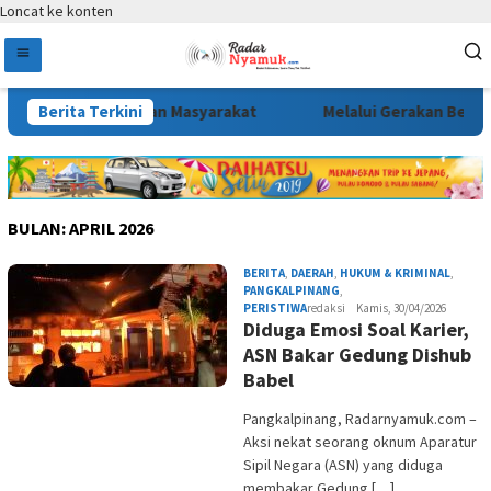
Loncat ke konten
an Kepentingan Masyarakat
Berita Terkini
Melalui Gerakan Bendera Me
BULAN:
APRIL 2026
BERITA
,
DAERAH
,
HUKUM & KRIMINAL
,
PANGKALPINANG
,
PERISTIWA
redaksi
Kamis, 30/04/2026
Diduga Emosi Soal Karier,
ASN Bakar Gedung Dishub
Babel
Pangkalpinang, Radarnyamuk.com –
Aksi nekat seorang oknum Aparatur
Sipil Negara (ASN) yang diduga
membakar Gedung […]