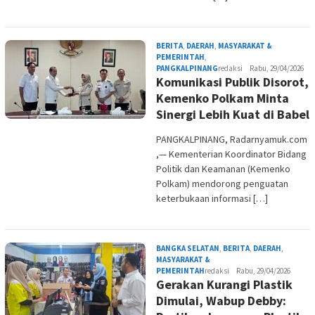
BERITA
,
DAERAH
,
MASYARAKAT &
PEMERINTAH
,
PANGKALPINANG
redaksi
Rabu, 29/04/2026
Komunikasi Publik Disorot,
Kemenko Polkam Minta
Sinergi Lebih Kuat di Babel
PANGKALPINANG, Radarnyamuk.com
,— Kementerian Koordinator Bidang
Politik dan Keamanan (Kemenko
Polkam) mendorong penguatan
keterbukaan informasi […]
BANGKA SELATAN
,
BERITA
,
DAERAH
,
MASYARAKAT &
PEMERINTAH
redaksi
Rabu, 29/04/2026
Gerakan Kurangi Plastik
Dimulai, Wabup Debby: