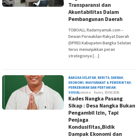
Transparansi dan
Akuntabilitas Dalam
Pembangunan Daerah
TOBOALI, Radarnyamuk.com –
Dewan Perwakilan Rakyat Daerah
(DPRD) Kabupaten Bangka Selatan
terus menunjukkan peran
strategisnya […]
BANGKA SELATAN
,
BERITA
,
DAERAH
,
EKONOMI
,
MASYARAKAT & PEMERINTAH
,
PERKEBUNAN DAN PERTANIAN
,
SOSIAL
redaksi
Kamis, 30/04/2026
Kades Nangka Pasang
Sikap : Desa Nangka Bukan
Pengambil Izin, Tapi
Penjaga
Kondusifitas,Bidik
Dampak Ekonomi dan