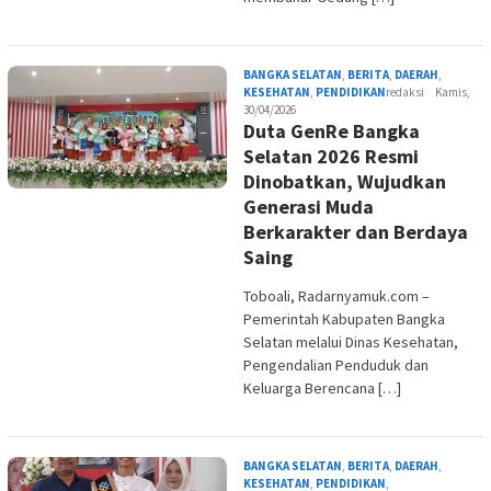
BANGKA SELATAN
,
BERITA
,
DAERAH
,
KESEHATAN
,
PENDIDIKAN
redaksi
Kamis,
30/04/2026
Duta GenRe Bangka
Selatan 2026 Resmi
Dinobatkan, Wujudkan
Generasi Muda
Berkarakter dan Berdaya
Saing
Toboali, Radarnyamuk.com –
Pemerintah Kabupaten Bangka
Selatan melalui Dinas Kesehatan,
Pengendalian Penduduk dan
Keluarga Berencana […]
BANGKA SELATAN
,
BERITA
,
DAERAH
,
KESEHATAN
,
PENDIDIKAN
,