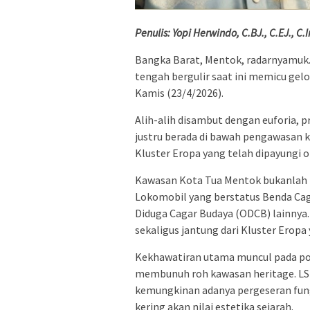
Penulis: Yopi Herwindo, C.BJ., C.EJ., 
Bangka Barat, Mentok, radarnyamuk.
tengah bergulir saat ini memicu gel
Kamis (23/4/2026).
Alih-alih disambut dengan euforia, 
justru berada di bawah pengawasan k
Kluster Eropa yang telah dipayungi o
Kawasan Kota Tua Mentok bukanlah la
Lokomobil yang berstatus Benda Caga
Diduga Cagar Budaya (ODCB) lainnya
sekaligus jantung dari Kluster Eropa 
Kekhawatiran utama muncul pada pot
membunuh roh kawasan heritage. LS
kemungkinan adanya pergeseran fung
kering akan nilai estetika sejarah.