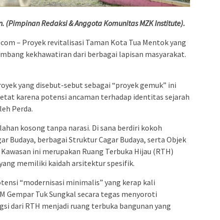
C.In. (Pimpinan Redaksi & Anggota Komunitas MZK Institute).
com – Proyek revitalisasi Taman Kota Tua Mentok yang
ombang kekhawatiran dari berbagai lapisan masyarakat.
proyek yang disebut-sebut sebagai “proyek gemuk” ini
etat karena potensi ancaman terhadap identitas sejarah
leh Perda.
han kosong tanpa narasi. Di sana berdiri kokoh
r Budaya, berbagai Struktur Cagar Budaya, serta Objek
. Kawasan ini merupakan Ruang Terbuka Hijau (RTH)
yang memiliki kaidah arsitektur spesifik.
ensi “modernisasi minimalis” yang kerap kali
M Gempar Tuk Sungkal secara tegas menyoroti
si dari RTH menjadi ruang terbuka bangunan yang