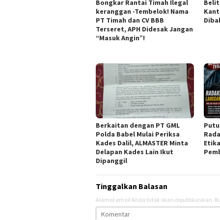
Bongkar Rantai Timah Ilegal
Beli
keranggan -Tembelok! Nama
Kant
PT Timah dan CV BBB
Diba
Terseret, APH Didesak Jangan
“Masuk Angin”!
Berkaitan dengan PT GML
Putu
Polda Babel Mulai Periksa
Rada
Kades Dalil, ALMASTER Minta
Etik
Delapan Kades Lain Ikut
Pemb
Dipanggil
Tinggalkan Balasan
Alamat email Anda tidak akan dipublikasikan.
Ru