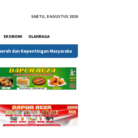
SABTU, 8 AGUSTUS 2026
EKONOMI
OLAHRAGA
tingan Masyarakat
Melalui Gerakan Bendera Merah Puti