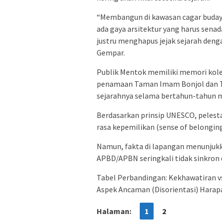
“Membangun di kawasan cagar buday
ada gaya arsitektur yang harus senad
justru menghapus jejak sejarah deng
Gempar.
Publik Mentok memiliki memori kolek
penamaan Taman Imam Bonjol dan T
sejarahnya selama bertahun-tahun m
Berdasarkan prinsip UNESCO, pelestar
rasa kepemilikan (sense of belonging
Namun, fakta di lapangan menunjuk
APBD/APBN seringkali tidak sinkron d
Tabel Perbandingan: Kekhawatiran vs
Aspek Ancaman (Disorientasi) Harapa
Halaman:
1
2