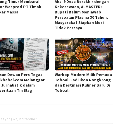
tung Timur Membara!
Aksi 9 Desa Berakhir dengan
or Wasprod PT Timah
Kekecewaan, ALMASTER:
kar Massa
Bupati Belum Menjawab
Persoalan Plasma 30 Tahun,
Masyarakat Siapkan Mosi
Tidak Percaya
san Dewan Pers Tegas:
Warkop Modern Milik Pemuda
kbabel.com Melanggar
Toboali Jadi Ikon Nongkrong
a Jurnalistik dalam
dan Destinasi Kuliner Baru Di
eritaan Tin Slag
Toboali
as yang wajib ditandai
*