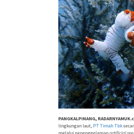
PANGKALPINANG, RADARNYAMUK.
lingkungan laut,
PT Timah Tbk
secar
melalui penenggelaman
artificial ree