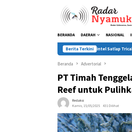
Loncat
ke
konten
BERANDA
DAERAH
NASIONAL
Asintel Satlap Tricakti Tegaskan 53 
Berita Terkini
Beranda
Advertorial
PT Timah Tenggela
Reef untuk Pulih
Redaksi
Kamis, 15/05/2025
431 Dilihat