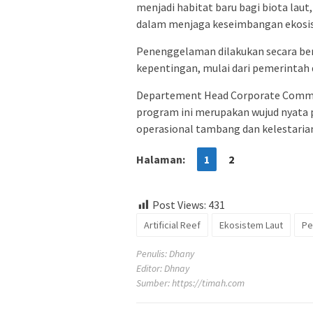
menjadi habitat baru bagi biota lau
dalam menjaga keseimbangan ekosis
Penenggelaman dilakukan secara be
kepentingan, mulai dari pemerintah 
Departement Head Corporate Commu
program ini merupakan wujud nyata
operasional tambang dan kelestarian
Halaman:
1
2
Post Views:
431
Artificial Reef
Ekosistem Laut
Pe
Penulis: Dhany
Editor: Dhnay
Sumber:
https://timah.com