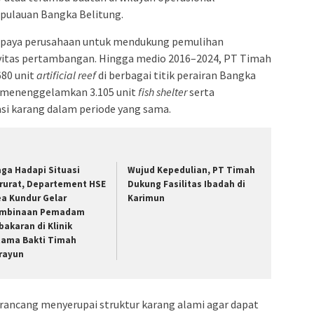
epulauan Bangka Belitung.
 upaya perusahaan untuk mendukung pemulihan
ivitas pertambangan. Hingga medio 2016–2024, PT Timah
80 unit
artificial reef
di berbagai titik perairan Bangka
ga menenggelamkan 3.105 unit
fish shelter
serta
si karang dalam periode yang sama.
aga Hadapi Situasi
Wujud Kepedulian, PT Timah
rurat, Departement HSE
Dukung Fasilitas Ibadah di
ea Kundur Gelar
Karimun
mbinaan Pemadam
bakaran di Klinik
tama Bakti Timah
rayun
rancang menyerupai struktur karang alami agar dapat