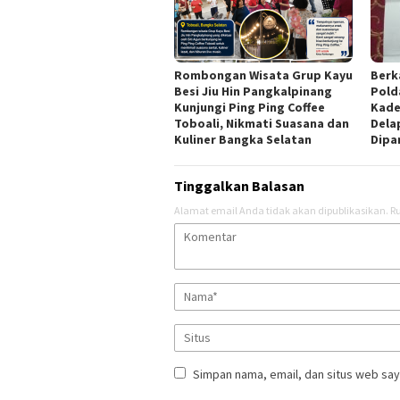
Rombongan Wisata Grup Kayu
Berk
Besi Jiu Hin Pangkalpinang
Pold
Kunjungi Ping Ping Coffee
Kade
Toboali, Nikmati Suasana dan
Dela
Kuliner Bangka Selatan
Dipa
Tinggalkan Balasan
Alamat email Anda tidak akan dipublikasikan.
Ru
Simpan nama, email, dan situs web say