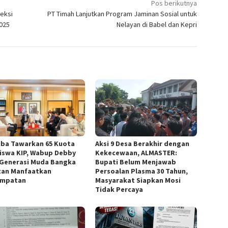
Pos berikutnya
eksi
PT Timah Lanjutkan Program Jaminan Sosial untuk
2025
Nelayan di Babel dan Kepri
iba Tawarkan 65 Kuota
Aksi 9 Desa Berakhir dengan
iswa KIP, Wabup Debby
Kekecewaan, ALMASTER:
 Generasi Muda Bangka
Bupati Belum Menjawab
tan Manfaatkan
Persoalan Plasma 30 Tahun,
empatan
Masyarakat Siapkan Mosi
Tidak Percaya