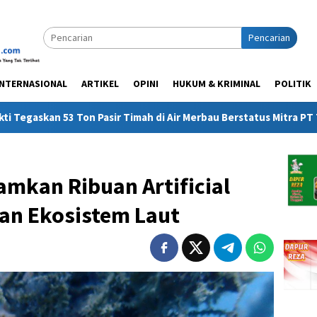
Pencarian
INTERNASIONAL
ARTIKEL
OPINI
HUKUM & KRIMINAL
POLITIK
Ton Pasir Timah di Air Merbau Berstatus Mitra PT Timah, Minta Pu
mkan Ribuan Artificial
kan Ekosistem Laut