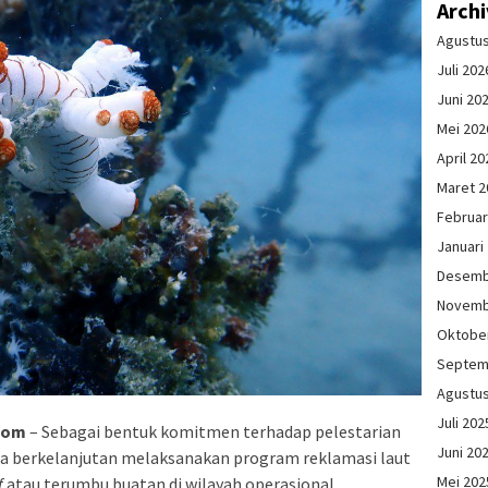
Arch
Agustu
Juli 202
Juni 20
Mei 202
April 20
Maret 2
Februar
Januari
Desemb
Novemb
Oktobe
Septem
Agustu
Juli 202
com
– Sebagai bentuk komitmen terhadap pelestarian
Juni 20
a berkelanjutan melaksanakan program reklamasi laut
Mei 202
f
atau terumbu buatan di wilayah operasional