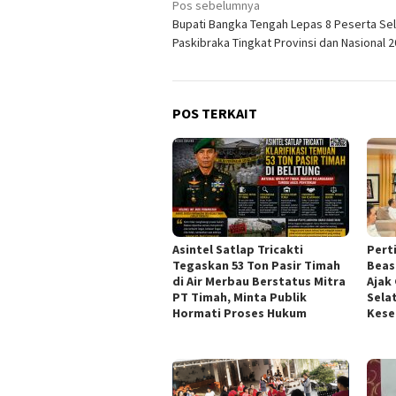
Navigasi
Pos sebelumnya
Bupati Bangka Tengah Lepas 8 Peserta Sel
pos
Paskibraka Tingkat Provinsi dan Nasional 
POS TERKAIT
Asintel Satlap Tricakti
Pert
Tegaskan 53 Ton Pasir Timah
Beas
di Air Merbau Berstatus Mitra
Ajak
PT Timah, Minta Publik
Sela
Hormati Proses Hukum
Kes