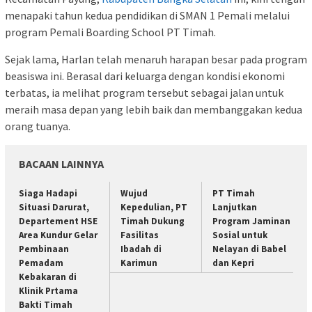
menapaki tahun kedua pendidikan di SMAN 1 Pemali melalui
program Pemali Boarding School PT Timah.
Sejak lama, Harlan telah menaruh harapan besar pada program
beasiswa ini. Berasal dari keluarga dengan kondisi ekonomi
terbatas, ia melihat program tersebut sebagai jalan untuk
meraih masa depan yang lebih baik dan membanggakan kedua
orang tuanya.
BACAAN LAINNYA
Siaga Hadapi
Wujud
PT Timah
Situasi Darurat,
Kepedulian, PT
Lanjutkan
Departement HSE
Timah Dukung
Program Jaminan
Area Kundur Gelar
Fasilitas
Sosial untuk
Pembinaan
Ibadah di
Nelayan di Babel
Pemadam
Karimun
dan Kepri
Kebakaran di
Klinik Prtama
Bakti Timah