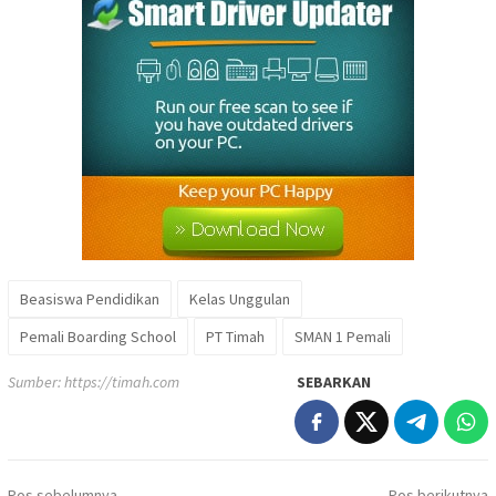
Beasiswa Pendidikan
Kelas Unggulan
Pemali Boarding School
PT Timah
SMAN 1 Pemali
Sumber:
https://timah.com
SEBARKAN
Navigasi
Pos sebelumnya
Pos berikutnya