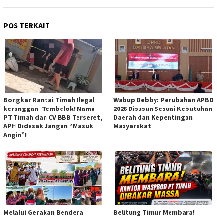
POS TERKAIT
Bongkar Rantai Timah Ilegal
Wabup Debby: Perubahan APBD
keranggan -Tembelok! Nama
2026 Disusun Sesuai Kebutuhan
PT Timah dan CV BBB Terseret,
Daerah dan Kepentingan
APH Didesak Jangan “Masuk
Masyarakat
Angin”!
Melalui Gerakan Bendera
Belitung Timur Membara!