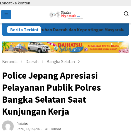
Loncat ke konten
 Kebutuhan Daerah dan Kepentingan Masyarakat
Berita Terkini
Melalu
Beranda
Daerah
Bangka Selatan
Police Jepang Apresiasi
Pelayanan Publik Polres
Bangka Selatan Saat
Kunjungan Kerja
Redaksi
Rabu, 13/05/2026
418 Dilihat