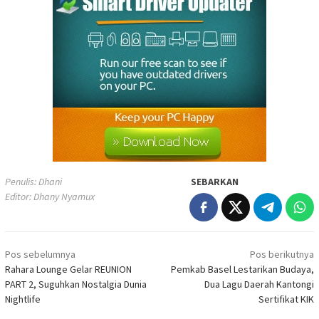
Penulis: Dhani
SEBARKAN
Editor: Dhany Nyamux
Navigasi
Pos sebelumnya
Pos berikutnya
pos
Rahara Lounge Gelar REUNION
Pemkab Basel Lestarikan Budaya,
PART 2, Suguhkan Nostalgia Dunia
Dua Lagu Daerah Kantongi
Nightlife
Sertifikat KIK