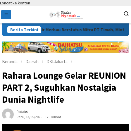
Loncat ke konten
ir Timah di Air Merbau Berstatus Mitra PT Timah, Minta Publik Ho
Berita Terkini
Beranda
Daerah
DKI.Jakarta
Rahara Lounge Gelar REUNION
PART 2, Suguhkan Nostalgia
Dunia Nightlife
Redaksi
Rabu, 13/05/2026
179 Dilihat