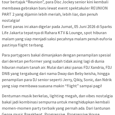
tour bertajuk “Reunion”, para Disc Jockey senior kini kembali
membawa gebrakan baru lewat event spektakuler REUNION
PART 2 yang dijamin lebih meriah, lebih liar, dan penuh
nostalgia!
Event panas ini akan digelar pada Jumat, 05 Juni 2026 di Sparks
Life Jakarta tepatnya di Rahara KTV & Lounge, spot hiburan
malam yang siap menjadi saksi pecahnya malam penuh euforia
pastinya flight terbang.
Para partygoers bakal dimanjakan dengan penampilan spesial
dari deretan performer yang sudah tidak asing lagi di dunia
hiburan malam tanah air. Mulai dari aksi panas FDJ Xandria, FDJ
DNB yang tergabung dari nama Dway dan Beby keisha, hingga
penampilan para DJ senior seperti Jerry, Qikiy, Sonic, dan Ndrik
yang siap membawa suasana makin “flight” sampai pagi!
Dentuman musik berkelas, lighting megah, dan vibes nostalgia
bakal jadi kombinasi sempurna untuk menghidupkan kembali
momen-momen party terbaik yang pernah ada. Dari lantunan
Genre music Breakbeat, Progressive, Progressive House,