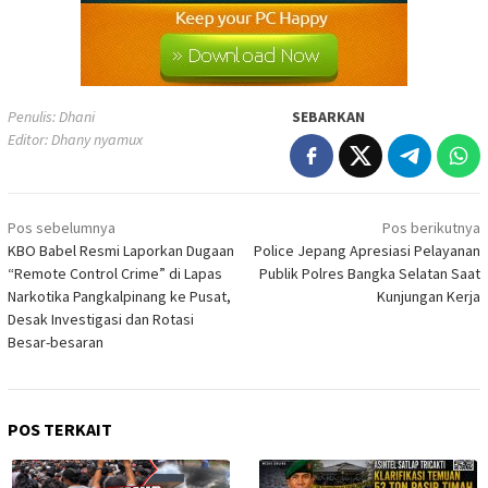
Penulis: Dhani
SEBARKAN
Editor: Dhany nyamux
Navigasi
Pos sebelumnya
Pos berikutnya
pos
KBO Babel Resmi Laporkan Dugaan
Police Jepang Apresiasi Pelayanan
“Remote Control Crime” di Lapas
Publik Polres Bangka Selatan Saat
Narkotika Pangkalpinang ke Pusat,
Kunjungan Kerja
Desak Investigasi dan Rotasi
Besar-besaran
POS TERKAIT