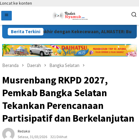
Loncat ke konten
 9 Desa Berakhir dengan Kekecewaan, ALMASTER: Bupati Belum M
Berita Terkini
Beranda
Daerah
Bangka Selatan
Musrenbang RKPD 2027,
Pemkab Bangka Selatan
Tekankan Perencanaan
Partisipatif dan Berkelanjutan
Redaksi
Selasa, 31/03/2026
321 Dilihat