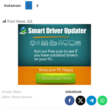
Halaman:
1
2
Post Views:
321
Penulis: Dhani
SEBARKAN
Editor: Dhany Nyamux