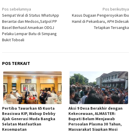
Navigasi
Pos sebelumnya
Pos berikutnya
pos
Sempat Viral di Status WhatsApp
Kasus Dugaan Pengeroyokan Ibu
Berantai dan Medsos,Satpol PP
Hamil di Pekanbaru, APH Didesak
Basel Berhasil Amankan ODGJ
Tetapkan Tersangka
Pelaku Lempar Batu di Simpang
Bukit Toboali
POS TERKAIT
Pertiba Tawarkan 65 Kuota
Aksi 9 Desa Berakhir dengan
Beasiswa KIP, Wabup Debby
Kekecewaan, ALMASTER:
Ajak Generasi Muda Bangka
Bupati Belum Menjawab
Selatan Manfaatkan
Persoalan Plasma 30 Tahun,
Kesempatan
Masyarakat Siapkan Mosi