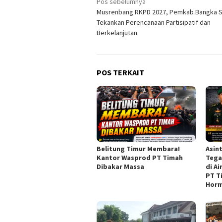
Navigasi
Pos sebelumnya
Musrenbang RKPD 2027, Pemkab Bangka S
pos
Tekankan Perencanaan Partisipatif dan
Berkelanjutan
POS TERKAIT
Belitung Timur Membara!
Asint
Kantor Wasprod PT Timah
Tega
Dibakar Massa
di A
PT T
Horm