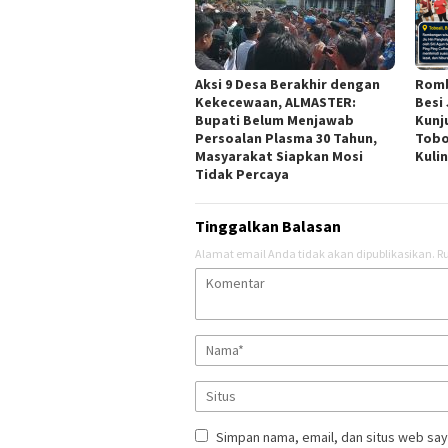
Aksi 9 Desa Berakhir dengan
Romb
Kekecewaan, ALMASTER:
Besi
Bupati Belum Menjawab
Kunj
Persoalan Plasma 30 Tahun,
Tobo
Masyarakat Siapkan Mosi
Kuli
Tidak Percaya
Tinggalkan Balasan
Alamat email Anda tidak akan dipublikasikan.
Ru
Simpan nama, email, dan situs web say