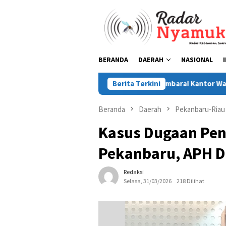
Loncat
ke
konten
BERANDA
DAERAH
NASIONAL
Belitung Timur Membara! Kantor Wasprod PT Tima
Berita Terkini
Beranda
Daerah
Pekanbaru-Riau
Kasus Dugaan Pen
Pekanbaru, APH D
Redaksi
Selasa, 31/03/2026
218 Dilihat