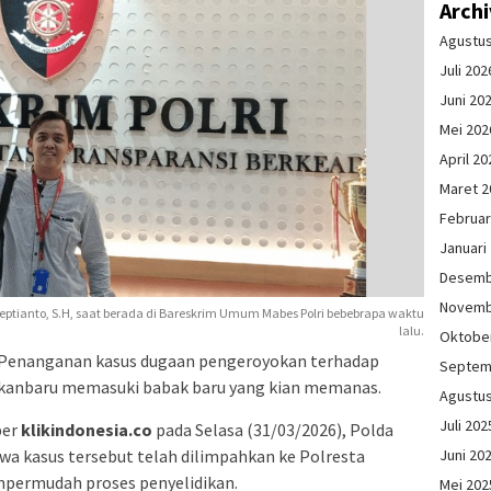
Arch
Agustu
Juli 202
Juni 20
Mei 202
April 20
Maret 2
Februar
Januari
Desemb
Novemb
ptianto, S.H, saat berada di Bareskrim Umum Mabes Polri bebebrapa waktu
lalu.
Oktobe
 Penanganan kasus dugaan pengeroyokan terhadap
Septem
 Pekanbaru memasuki babak baru yang kian memanas.
Agustu
Juli 202
ber
klikindonesia.co
pada Selasa (31/03/2026), Polda
Juni 20
a kasus tersebut telah dilimpahkan ke Polresta
permudah proses penyelidikan.
Mei 202