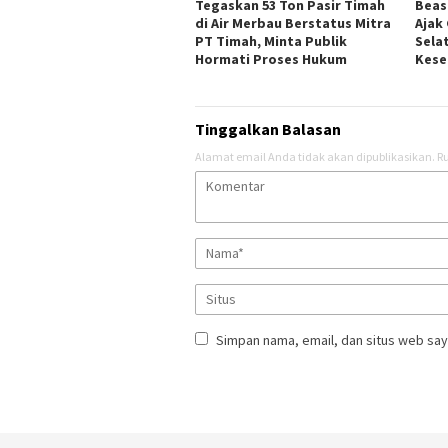
Tegaskan 53 Ton Pasir Timah
Beas
di Air Merbau Berstatus Mitra
Ajak
PT Timah, Minta Publik
Sela
Hormati Proses Hukum
Kes
Tinggalkan Balasan
Alamat email Anda tidak akan dipublikasikan.
Ru
Simpan nama, email, dan situs web say