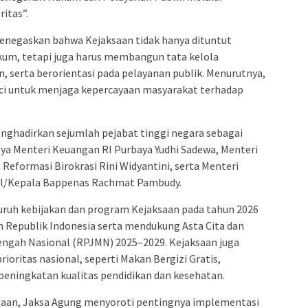
itas”.
negaskan bahwa Kejaksaan tidak hanya dituntut
um, tetapi juga harus membangun tata kelola
, serta berorientasi pada pelayanan publik. Menurutnya,
ci untuk menjaga kepercayaan masyarakat terhadap
nghadirkan sejumlah pejabat tinggi negara sebagai
nya Menteri Keuangan RI Purbaya Yudhi Sadewa, Menteri
eformasi Birokrasi Rini Widyantini, serta Menteri
l/Kepala Bappenas Rachmat Pambudy.
ruh kebijakan dan program Kejaksaan pada tahun 2026
n Republik Indonesia serta mendukung Asta Cita dan
gah Nasional (RPJMN) 2025–2029. Kejaksaan juga
ritas nasional, seperti Makan Bergizi Gratis,
peningkatan kualitas pendidikan dan kesehatan.
aan, Jaksa Agung menyoroti pentingnya implementasi