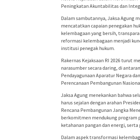
Peningkatan Akuntabilitas dan Integr
Dalam sambutannya, Jaksa Agung me
mencatatkan capaian penegakan huk
kelembagaan yang bersih, transparan
reformasi kelembagaan menjadi kun
institusi penegak hukum.
Rakernas Kejaksaan RI 2026 turut me
narasumber secara daring, di antara
Pendayagunaan Aparatur Negara dan R
Perencanaan Pembangunan Nasiona
Jaksa Agung menekankan bahwa selu
harus sejalan dengan arahan Preside
Rencana Pembangunan Jangka Menen
berkomitmen mendukung program prio
ketahanan pangan dan energi, serta 
Dalam aspek transformasi kelembag