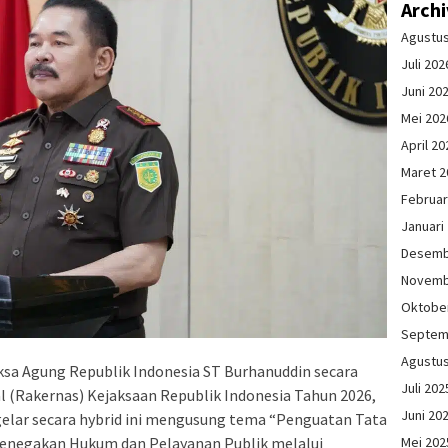
Arch
Agustu
Juli 202
Juni 20
Mei 202
April 20
Maret 2
Februar
Januari
Desemb
Novemb
Oktobe
Septem
Agustu
ksa Agung Republik Indonesia ST Burhanuddin secara
Juli 202
 (Rakernas) Kejaksaan Republik Indonesia Tahun 2026,
Juni 20
igelar secara hybrid ini mengusung tema “Penguatan Tata
Mei 202
Penegakan Hukum dan Pelayanan Publik melalui