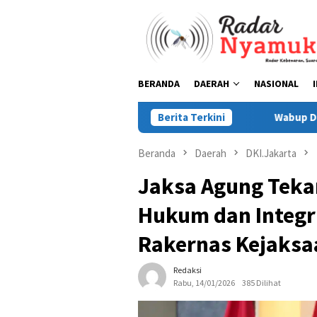
Loncat
ke
konten
BERANDA
DAERAH
NASIONAL
Berita Terkini
Wabup Debby: Perubah
Beranda
Daerah
DKI.Jakarta
Jaksa Agung Tek
Hukum dan Integr
Rakernas Kejaksa
Redaksi
Rabu, 14/01/2026
385 Dilihat