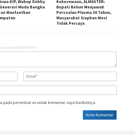
iswa KIP, Wabup Debby
Kekecewaan, ALMASTER:
 Generasi Muda Bangka
Bupati Belum Menjawab
tan Manfaatkan
Persoalan Plasma 30 Tahun,
empatan
Masyarakat Siapkan Mosi
Tidak Percaya
as yang wajib ditandai
*
a pada peramban ini untuk komentar saya berikutnya.