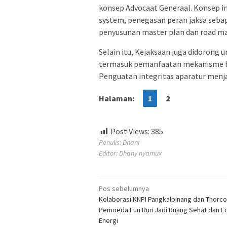
konsep Advocaat Generaal. Konsep in
system, penegasan peran jaksa sebag
penyusunan master plan dan road ma
Selain itu, Kejaksaan juga didorong
termasuk pemanfaatan mekanisme ba
Penguatan integritas aparatur menjad
Halaman:
1
2
Post Views:
385
Penulis: Dhani
Editor: Dhany nyamux
Navigasi
Pos sebelumnya
Kolaborasi KNPI Pangkalpinang dan Thorco
pos
Pemoeda Fun Run Jadi Ruang Sehat dan E
Energi