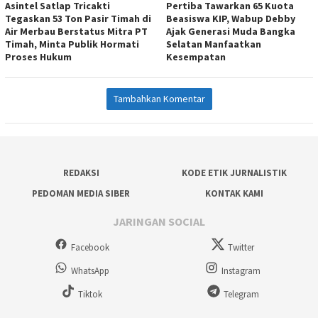
Asintel Satlap Tricakti
Pertiba Tawarkan 65 Kuota
Tegaskan 53 Ton Pasir Timah di
Beasiswa KIP, Wabup Debby
Air Merbau Berstatus Mitra PT
Ajak Generasi Muda Bangka
Timah, Minta Publik Hormati
Selatan Manfaatkan
Proses Hukum
Kesempatan
Tambahkan Komentar
REDAKSI
KODE ETIK JURNALISTIK
PEDOMAN MEDIA SIBER
KONTAK KAMI
JARINGAN SOCIAL
Facebook
Twitter
WhatsApp
Instagram
Tiktok
Telegram