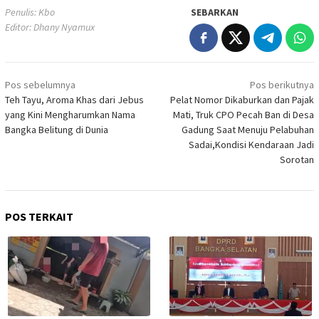
Penulis: Kbo
SEBARKAN
Editor: Dhany Nyamux
Navigasi
Pos sebelumnya
Pos berikutnya
pos
Teh Tayu, Aroma Khas dari Jebus
Pelat Nomor Dikaburkan dan Pajak
yang Kini Mengharumkan Nama
Mati, Truk CPO Pecah Ban di Desa
Bangka Belitung di Dunia
Gadung Saat Menuju Pelabuhan
Sadai,Kondisi Kendaraan Jadi
Sorotan
POS TERKAIT