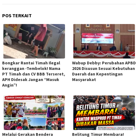
POS TERKAIT
Bongkar Rantai Timah Ilegal
Wabup Debby: Perubahan APBD
keranggan -Tembelok! Nama
2026 Disusun Sesuai Kebutuhan
PT Timah dan CV BBB Terseret,
Daerah dan Kepentingan
APH Didesak Jangan “Masuk
Masyarakat
Angin”!
Melalui Gerakan Bendera
Belitung Timur Membara!