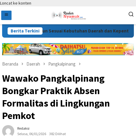
Loncat ke konten
 Disusun Sesuai Kebutuhan Daerah dan Kepentingan Masyaraka
Berita Terkini
Beranda
Daerah
Pangkalpinang
Wawako Pangkalpinang
Bongkar Praktik Absen
Formalitas di Lingkungan
Pemkot
Redaksi
Selasa, 06/01/2026
382 Dilihat