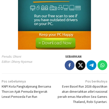
Penulis: Dhani
SEBARKAN
Editor: Dhany Nyamux
Navigasi
Pos sebelumnya
Pos berikutnya
pos
KNPI Kota Pangkalpinang Bersama
Even Basel Run 2026 dipastikan
Thorcon Ajak Pemuda Bergerak
akan dimeriahkan atlet nasional
Lewat Pemoeda Fun Run
peraih emas Marathon Sea Games
Thailand, Robi Syianturi.