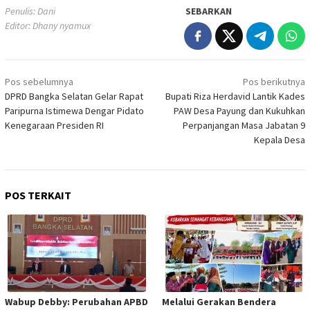
Penulis: Dani
SEBARKAN
Editor: Dhany nyamux
Navigasi
Pos sebelumnya
Pos berikutnya
pos
DPRD Bangka Selatan Gelar Rapat
Bupati Riza Herdavid Lantik Kades
Paripurna Istimewa Dengar Pidato
PAW Desa Payung dan Kukuhkan
Kenegaraan Presiden RI
Perpanjangan Masa Jabatan 9
Kepala Desa
POS TERKAIT
Wabup Debby: Perubahan APBD
Melalui Gerakan Bendera