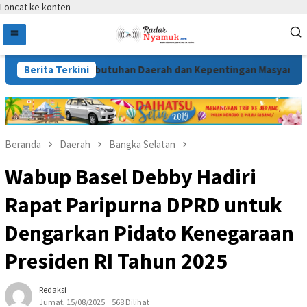
Loncat ke konten
esuai Kebutuhan Daerah dan Kepentingan Masyarakat
Berita Terkini
Me
Beranda
Daerah
Bangka Selatan
Wabup Basel Debby Hadiri
Rapat Paripurna DPRD untuk
Dengarkan Pidato Kenegaraan
Presiden RI Tahun 2025
Redaksi
Jumat, 15/08/2025
568 Dilihat