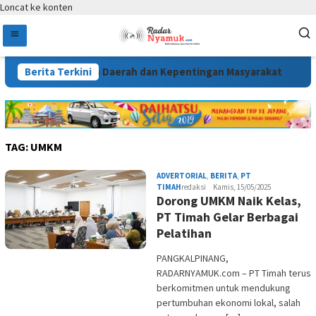
Loncat ke konten
 Sesuai Kebutuhan Daerah dan Kepentingan Masyarakat
Berita Terkini
TAG:
UMKM
ADVERTORIAL
,
BERITA
,
PT
TIMAH
redaksi
Kamis, 15/05/2025
Dorong UMKM Naik Kelas,
PT Timah Gelar Berbagai
Pelatihan
PANGKALPINANG,
RADARNYAMUK.com – PT Timah terus
berkomitmen untuk mendukung
pertumbuhan ekonomi lokal, salah