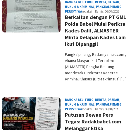
BANGKA BELITUNG
,
BERITA
,
DAERAH
,
HUKUM & KRIMINAL
,
PANGKALPINANG
,
PERISTIWA
redaksi
Kamis, 06/08/2026
Berkaitan dengan PT GML
Polda Babel Mulai Periksa
Kades Dalil, ALMASTER
Minta Delapan Kades Lain
Ikut Dipanggil
Pangkalpinang, Radarnyamuk.com ,–
Aliansi Masyarakat Terzolimi
(ALMASTER) Bangka Belitung
mendesak Direktorat Reserse
Kriminal Khusus (Ditreskrimsus) […]
BANGKA BELITUNG
,
BERITA
,
DAERAH
,
HUKUM & KRIMINAL
,
PANGKALPINANG
,
PERISTIWA
redaksi
Kamis, 06/08/2026
Putusan Dewan Pers
Tegas: Radakbabel.com
Melanggar Etika