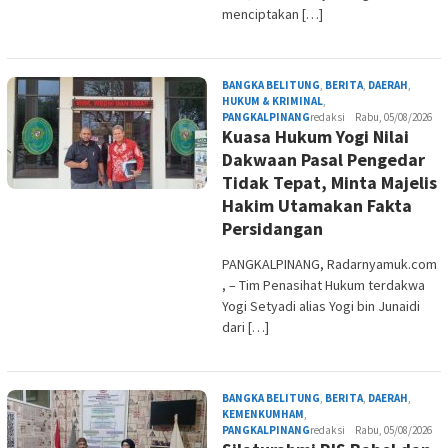
menciptakan […]
BANGKA BELITUNG
,
BERITA
,
DAERAH
,
HUKUM & KRIMINAL
,
PANGKALPINANG
redaksi
Rabu, 05/08/2026
Kuasa Hukum Yogi Nilai
Dakwaan Pasal Pengedar
Tidak Tepat, Minta Majelis
Hakim Utamakan Fakta
Persidangan
PANGKALPINANG, Radarnyamuk.com
, – Tim Penasihat Hukum terdakwa
Yogi Setyadi alias Yogi bin Junaidi
dari […]
BANGKA BELITUNG
,
BERITA
,
DAERAH
,
KEMENKUMHAM
,
PANGKALPINANG
redaksi
Rabu, 05/08/2026