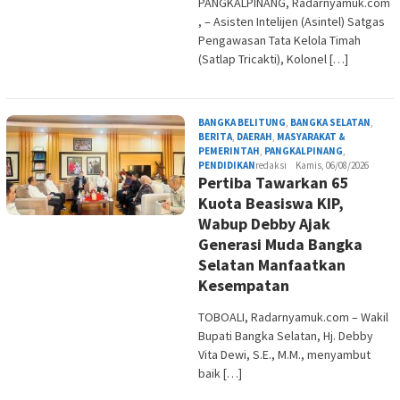
PANGKALPINANG, Radarnyamuk.com
, – Asisten Intelijen (Asintel) Satgas
Pengawasan Tata Kelola Timah
(Satlap Tricakti), Kolonel […]
BANGKA BELITUNG
,
BANGKA SELATAN
,
BERITA
,
DAERAH
,
MASYARAKAT &
PEMERINTAH
,
PANGKALPINANG
,
PENDIDIKAN
redaksi
Kamis, 06/08/2026
Pertiba Tawarkan 65
Kuota Beasiswa KIP,
Wabup Debby Ajak
Generasi Muda Bangka
Selatan Manfaatkan
Kesempatan
TOBOALI, Radarnyamuk.com – Wakil
Bupati Bangka Selatan, Hj. Debby
Vita Dewi, S.E., M.M., menyambut
baik […]