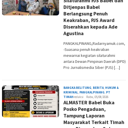
Silaturahmi PJS Babel dan
Ditjenpas Babel
Berlangsung Penuh
Keakraban, PJS Award
Diserahkan kepada Ade
Agustina
PANGKALPINANG,Radarnyamuk.com,
-Suasana penuh keakraban
mewarnai kegiatan silaturahmi
antara Dewan Pimpinan Daerah (DPD)
Pro Jurnalismedia Siber (PJS) […]
BANGKA BELITUNG
,
BERITA
,
HUKUM &
KRIMINAL
,
PANGKALPINANG
,
PT
TIMAH
redaksi
Rabu, 05/08/2026
ALMASTER Babel Buka
Posko Pengaduan,
Tampung Laporan
Masyarakat Terkait Timah