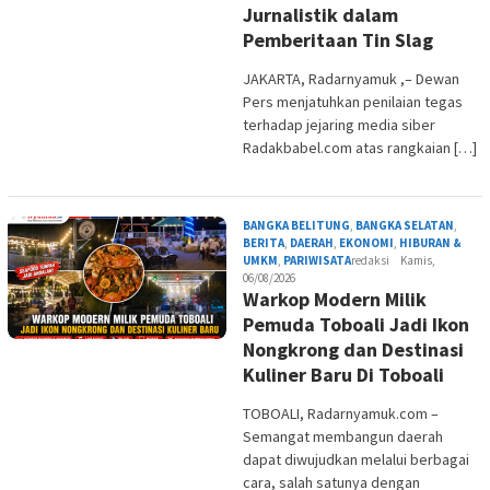
Jurnalistik dalam
Pemberitaan Tin Slag
JAKARTA, Radarnyamuk ,– Dewan
Pers menjatuhkan penilaian tegas
terhadap jejaring media siber
Radakbabel.com atas rangkaian […]
BANGKA BELITUNG
,
BANGKA SELATAN
,
BERITA
,
DAERAH
,
EKONOMI
,
HIBURAN &
UMKM
,
PARIWISATA
redaksi
Kamis,
06/08/2026
Warkop Modern Milik
Pemuda Toboali Jadi Ikon
Nongkrong dan Destinasi
Kuliner Baru Di Toboali
TOBOALI, Radarnyamuk.com –
Semangat membangun daerah
dapat diwujudkan melalui berbagai
cara, salah satunya dengan