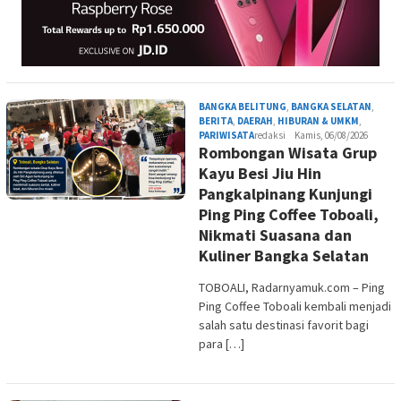
BANGKA BELITUNG
,
BANGKA SELATAN
,
BERITA
,
DAERAH
,
HIBURAN & UMKM
,
PARIWISATA
redaksi
Kamis, 06/08/2026
Rombongan Wisata Grup
Kayu Besi Jiu Hin
Pangkalpinang Kunjungi
Ping Ping Coffee Toboali,
Nikmati Suasana dan
Kuliner Bangka Selatan
TOBOALI, Radarnyamuk.com – Ping
Ping Coffee Toboali kembali menjadi
salah satu destinasi favorit bagi
para […]