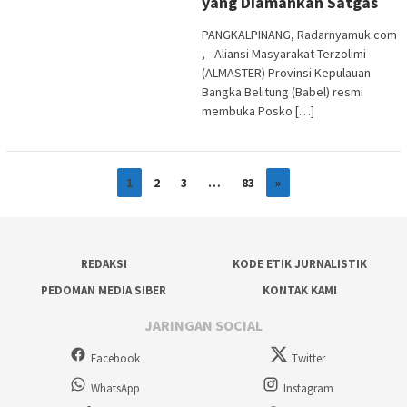
yang Diamankan Satgas
PANGKALPINANG, Radarnyamuk.com
,– Aliansi Masyarakat Terzolimi
(ALMASTER) Provinsi Kepulauan
Bangka Belitung (Babel) resmi
membuka Posko […]
1
2
3
…
83
»
REDAKSI
KODE ETIK JURNALISTIK
PEDOMAN MEDIA SIBER
KONTAK KAMI
JARINGAN SOCIAL
Facebook
Twitter
WhatsApp
Instagram