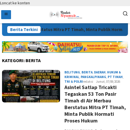
Loncat ke konten
ir Merbau Berstatus Mitra PT Timah, Minta Publik Hormati Proses 
Berita Terkini
KATEGORI:
BERITA
BELITUNG
,
BERITA
,
DAERAH
,
HUKUM &
KRIMINAL
,
PANGKALPINANG
,
PT TIMAH
,
TNI & POLRI
redaksi
Jumat, 07/08/2026
Asintel Satlap Tricakti
Tegaskan 53 Ton Pasir
Timah di Air Merbau
Berstatus Mitra PT Timah,
Minta Publik Hormati
Proses Hukum