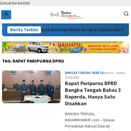
Loncat ke konten
a KIP, Wabup Debby Ajak Generasi Muda Bangka Selatan Manfaat
Berita Terkini
TAG:
RAPAT PARIPURNA DPRD
BANGKA TENGAH
,
BERITA
redaksi
Kamis,
15/05/2025
Rapat Paripurna DPRD
Bangka Tengah Bahas 3
Raperda, Hanya Satu
Disahkan
BANGKA TENGAH,
RADARNYAMUK.com – Dewan
Perwakilan Rakyat Daerah