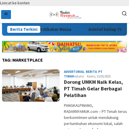
Loncat ke konten
r Wasprod PT Timah Dibakar Massa
Berita Terkini
Asintel Satlap Tricak
TAG:
MARKETPLACE
ADVERTORIAL
,
BERITA
,
PT
TIMAH
redaksi
Kamis, 15/05/2025
Dorong UMKM Naik Kelas,
PT Timah Gelar Berbagai
Pelatihan
PANGKALPINANG,
RADARNYAMUK.com – PT Timah terus
berkomitmen untuk mendukung
pertumbuhan ekonomi lokal, salah