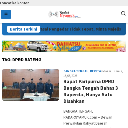
Loncat ke konten
gi Nilai Dakwaan Pasal Pengedar Tidak Tepat, Minta Majelis Ha
Berita Terkini
TAG:
DPRD BATENG
BANGKA TENGAH
,
BERITA
redaksi
Kamis,
15/05/2025
Rapat Paripurna DPRD
Bangka Tengah Bahas 3
Raperda, Hanya Satu
Disahkan
BANGKA TENGAH,
RADARNYAMUK.com – Dewan
Perwakilan Rakyat Daerah