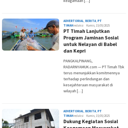
keagamaan […]
ADVERTORIAL
,
BERITA
,
PT
TIMAH
redaksi
Kamis, 15/05/2025
PT Timah Lanjutkan
Program Jaminan Sosial
untuk Nelayan di Babel
dan Kepri
PANGKALPINANG,
RADARNYAMUK.com — PT Timah Tbk
terus menunjukkan komitmennya
terhadap perlindungan dan
kesejahteraan masyarakat di
wilayah […]
ADVERTORIAL
,
BERITA
,
PT
TIMAH
redaksi
Kamis, 15/05/2025
Dukung Kegiatan Sosial
Keagamaan Masyarakat,