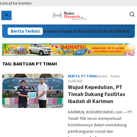
Loncat ke konten
ahan APBD 2026 Disusun Sesuai Kebutuhan Daerah dan Kepentin
Berita Terkini
TAG:
BANTUAN PT TIMAH
BERITA
,
PT TIMAH
redaksi
Kamis,
15/05/2025
Wujud Kepedulian, PT
Timah Dukung Fasilitas
Ibadah di Karimun
KARIMUN, RADARNYAMUK.com — PT
Timah Tbk terus memperkuat
komitmennya dalam mendukung
pembangunan sosial dan