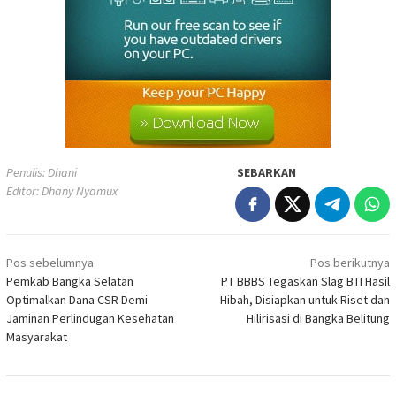
Penulis: Dhani
SEBARKAN
Editor: Dhany Nyamux
Navigasi
Pos sebelumnya
Pos berikutnya
pos
Pemkab Bangka Selatan
PT BBBS Tegaskan Slag BTI Hasil
Optimalkan Dana CSR Demi
Hibah, Disiapkan untuk Riset dan
Jaminan Perlindugan Kesehatan
Hilirisasi di Bangka Belitung
Masyarakat