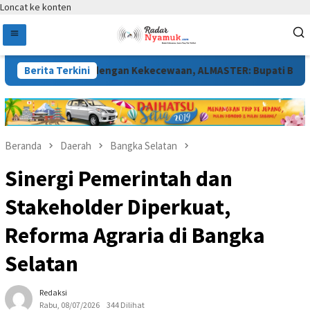
Loncat ke konten
a Berakhir dengan Kekecewaan, ALMASTER: Bupati Belum Menjawab
Berita Terkini
Beranda
Daerah
Bangka Selatan
Sinergi Pemerintah dan
Stakeholder Diperkuat,
Reforma Agraria di Bangka
Selatan
Redaksi
Rabu, 08/07/2026
344 Dilihat