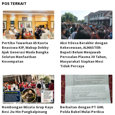
POS TERKAIT
Pertiba Tawarkan 65 Kuota
Aksi 9 Desa Berakhir dengan
Beasiswa KIP, Wabup Debby
Kekecewaan, ALMASTER:
Ajak Generasi Muda Bangka
Bupati Belum Menjawab
Selatan Manfaatkan
Persoalan Plasma 30 Tahun,
Kesempatan
Masyarakat Siapkan Mosi
Tidak Percaya
Rombongan Wisata Grup Kayu
Berkaitan dengan PT GML
Besi Jiu Hin Pangkalpinang
Polda Babel Mulai Periksa