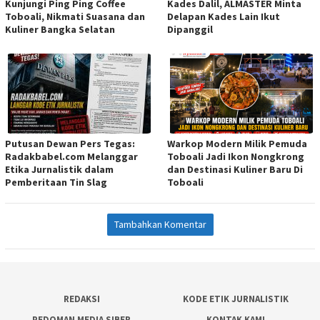
Kunjungi Ping Ping Coffee
Kades Dalil, ALMASTER Minta
Toboali, Nikmati Suasana dan
Delapan Kades Lain Ikut
Kuliner Bangka Selatan
Dipanggil
Putusan Dewan Pers Tegas:
Warkop Modern Milik Pemuda
Radakbabel.com Melanggar
Toboali Jadi Ikon Nongkrong
Etika Jurnalistik dalam
dan Destinasi Kuliner Baru Di
Pemberitaan Tin Slag
Toboali
Tambahkan Komentar
REDAKSI
KODE ETIK JURNALISTIK
PEDOMAN MEDIA SIBER
KONTAK KAMI