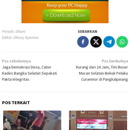
Penulis: Dhani
SEBARKAN
Editor: Dhany Nyamux
Navigasi
Pos sebelumnya
Pos berikutnya
pos
Jaga Demokrasi Desa, Calon
Kurang dari 24 Jam, Tim Buser
Kades Bangka Selatan Sepakati
Macan Selatan Bekuk Pelaku
Pakta Integritas
Curanmor di Pangkalpinang
POS TERKAIT