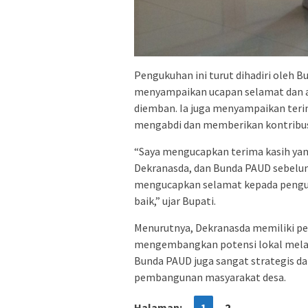
Pengukuhan ini turut dihadiri oleh Bup
menyampaikan ucapan selamat dan ap
diemban. Ia juga menyampaikan teri
mengabdi dan memberikan kontribus
“Saya mengucapkan terima kasih ya
Dekranasda, dan Bunda PAUD sebelumn
mengucapkan selamat kepada pengur
baik,” ujar Bupati.
Menurutnya, Dekranasda memiliki p
mengembangkan potensi lokal melalu
Bunda PAUD juga sangat strategis da
pembangunan masyarakat desa.
Halaman:
1
2