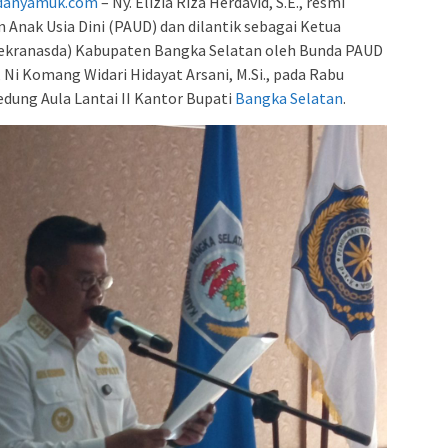
adanyamuk.com
– Ny. Elizia Riza Herdavid, S.E., resmi
 Anak Usia Dini (PAUD) dan dilantik sebagai Ketua
Dekranasda) Kabupaten Bangka Selatan oleh Bunda PAUD
Ni Komang Widari Hidayat Arsani, M.Si., pada Rabu
edung Aula Lantai II Kantor Bupati
Bangka Selatan
.