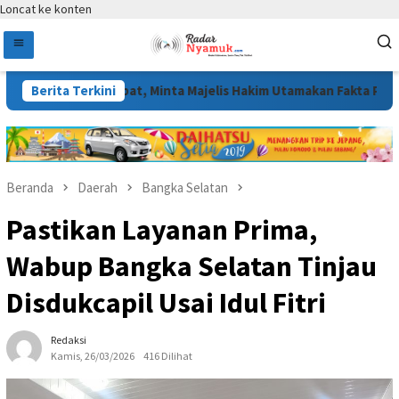
Loncat ke konten
Tidak Tepat, Minta Majelis Hakim Utamakan Fakta Persidangan
Berita Terkini
Beranda
Daerah
Bangka Selatan
Pastikan Layanan Prima,
Wabup Bangka Selatan Tinjau
Disdukcapil Usai Idul Fitri
Redaksi
Kamis, 26/03/2026
416 Dilihat