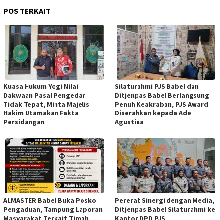
POS TERKAIT
Kuasa Hukum Yogi Nilai
Silaturahmi PJS Babel dan
Dakwaan Pasal Pengedar
Ditjenpas Babel Berlangsung
Tidak Tepat, Minta Majelis
Penuh Keakraban, PJS Award
Hakim Utamakan Fakta
Diserahkan kepada Ade
Persidangan
Agustina
ALMASTER Babel Buka Posko
Pererat Sinergi dengan Media,
Pengaduan, Tampung Laporan
Ditjenpas Babel Silaturahmi ke
Masyarakat Terkait Timah
Kantor DPD PJS