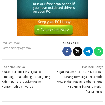
Penulis: Dhani
SEBARKAN
Editor: Dhany Nyqmux
Navigasi
Pos sebelumnya
Pos berikutnya
pos
Shalat Idul Fitri 1447 Hijriah di
Kejati Kaltim Sita Rp214 Miliar dan
Himpang Lima Habang Berlangsung
Barang Berharga serta Mobil
Khidmat, Pererat Silaturahmi
Mewah dari Kasus Tambang Ilegal
Pemerintah dan Warga
PT JMB Milik Kementerian
Transmigrasi