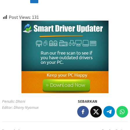
Post Views:
131
Penulis: Dhani
SEBARKAN
Editor: Dhany Nyamux
Navigasi