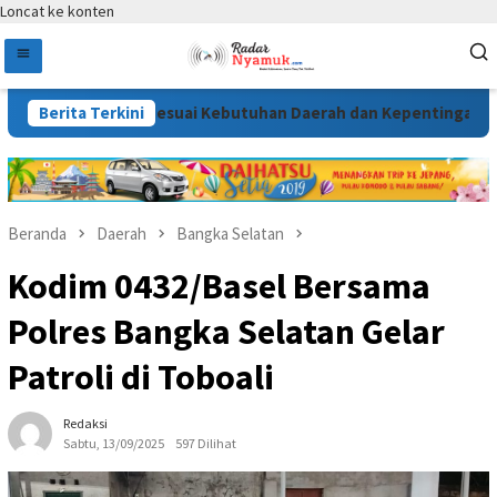
Loncat ke konten
6 Disusun Sesuai Kebutuhan Daerah dan Kepentingan Masyarak
Berita Terkini
Beranda
Daerah
Bangka Selatan
Kodim 0432/Basel Bersama
Polres Bangka Selatan Gelar
Patroli di Toboali
Redaksi
Sabtu, 13/09/2025
597 Dilihat