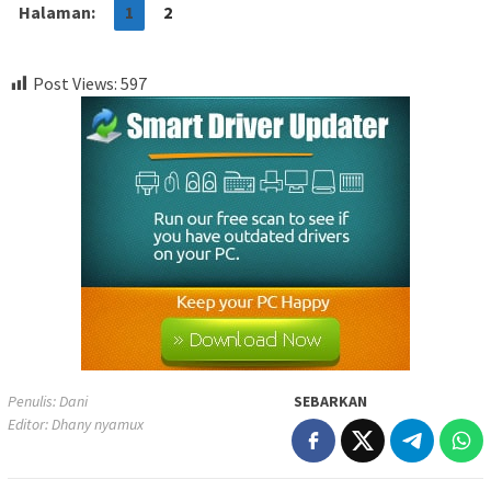
Halaman:
1
2
Post Views:
597
Penulis: Dani
SEBARKAN
Editor: Dhany nyamux