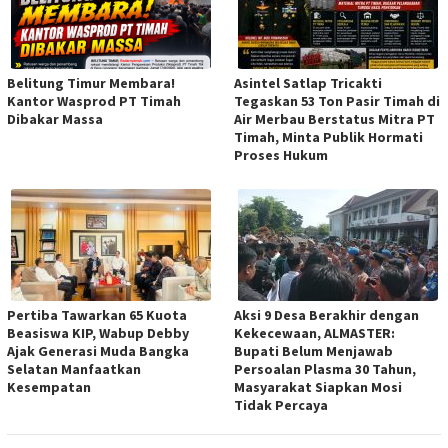
Belitung Timur Membara!
Asintel Satlap Tricakti
Kantor Wasprod PT Timah
Tegaskan 53 Ton Pasir Timah di
Dibakar Massa
Air Merbau Berstatus Mitra PT
Timah, Minta Publik Hormati
Proses Hukum
Pertiba Tawarkan 65 Kuota
Aksi 9 Desa Berakhir dengan
Beasiswa KIP, Wabup Debby
Kekecewaan, ALMASTER:
Ajak Generasi Muda Bangka
Bupati Belum Menjawab
Selatan Manfaatkan
Persoalan Plasma 30 Tahun,
Kesempatan
Masyarakat Siapkan Mosi
Tidak Percaya