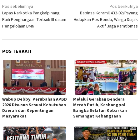
Navigasi
Pos sebelumnya
Pos berikutnya
pos
Lapas Narkotika Pangkalpinang
Babinsa Koramil 432-02/Payung
Raih Penghargaan Terbaik III dalam
Hidupkan Pos Ronda, Warga Diajak
Pengelolaan BMN
Aktif Jaga Kamtibmas
POS TERKAIT
Wabup Debby: Perubahan APBD
Melalui Gerakan Bendera
2026 Disusun Sesuai Kebutuhan
Merah Putih, Kesbangpol
Daerah dan Kepentingan
Bangka Selatan Kobarkan
Masyarakat
Semangat Kebangsaan