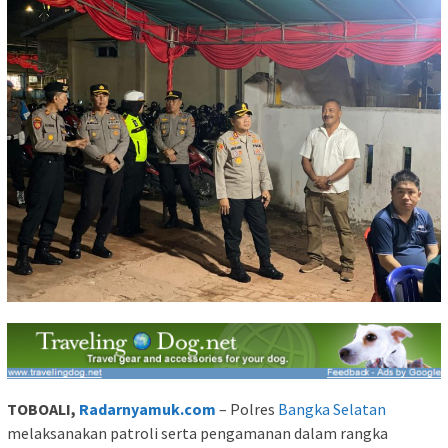
TOBOALI,
Radarnyamuk.com
– Polres
Bangka Selatan
melaksanakan patroli serta pengamanan dalam rangka