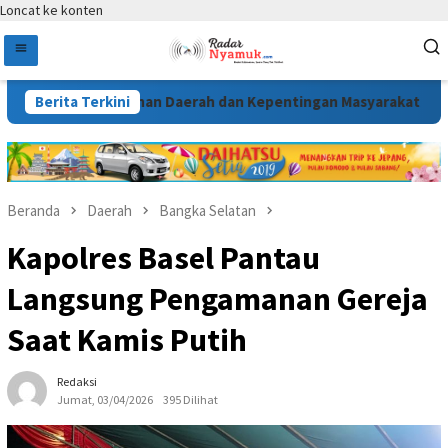
Loncat ke konten
i Kebutuhan Daerah dan Kepentingan Masyarakat
Berita Terkini
Melal
Beranda
Daerah
Bangka Selatan
Kapolres Basel Pantau
Langsung Pengamanan Gereja
Saat Kamis Putih
Redaksi
Jumat, 03/04/2026
395 Dilihat