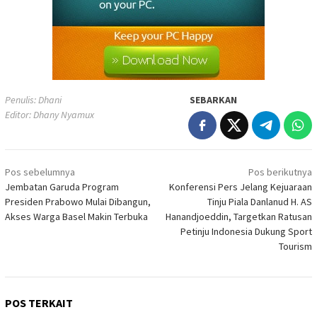
Penulis: Dhani
SEBARKAN
Editor: Dhany Nyamux
Navigasi
Pos sebelumnya
Pos berikutnya
pos
Jembatan Garuda Program
Konferensi Pers Jelang Kejuaraan
Presiden Prabowo Mulai Dibangun,
Tinju Piala Danlanud H. AS
Akses Warga Basel Makin Terbuka
Hanandjoeddin, Targetkan Ratusan
Petinju Indonesia Dukung Sport
Tourism
POS TERKAIT