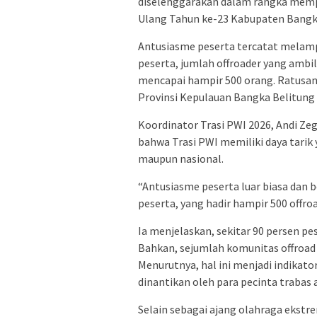
diselenggarakan dalam rangka mempe
Ulang Tahun ke-23 Kabupaten Bangk
Antusiasme peserta tercatat melampa
peserta, jumlah offroader yang ambi
mencapai hampir 500 orang. Ratusan 
Provinsi Kepulauan Bangka Belitung h
Koordinator Trasi PWI 2026, Andi Z
bahwa Trasi PWI memiliki daya tarik 
maupun nasional.
“Antusiasme peserta luar biasa dan be
peserta, yang hadir hampir 500 offroa
Ia menjelaskan, sekitar 90 persen pe
Bahkan, sejumlah komunitas offroad 
Menurutnya, hal ini menjadi indikator
dinantikan oleh para pecinta trabas 
Selain sebagai ajang olahraga ekstr