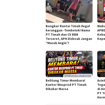
Bongkar Rantai Timah Ilegal
Wabu
keranggan -Tembelok! Nama
APBD
PT Timah dan CV BBB
Kebu
Terseret, APH Didesak Jangan
Kepe
“Masuk Angin”!
Belitung Timur Membara!
Asint
Kantor Wasprod PT Timah
Tega
Dibakar Massa
di A
PT T
Horm