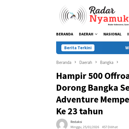
Loncat
ke
konten
BERANDA
DAERAH
NASIONAL
Berita Terkini
Wabup Debby: 
Beranda
Daerah
Bangka
Hampir 500 Offroa
Dorong Bangka Sel
Adventure Memper
Ke 23 tahun
Redaksi
Minggu, 25/01/2026
457 Dilihat