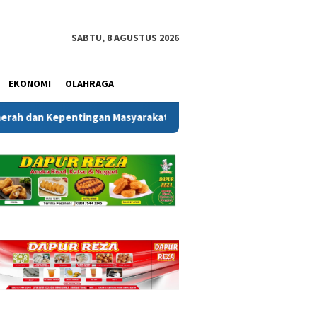
SABTU, 8 AGUSTUS 2026
EKONOMI
OLAHRAGA
entingan Masyarakat
Melalui Gerakan Bendera Merah P