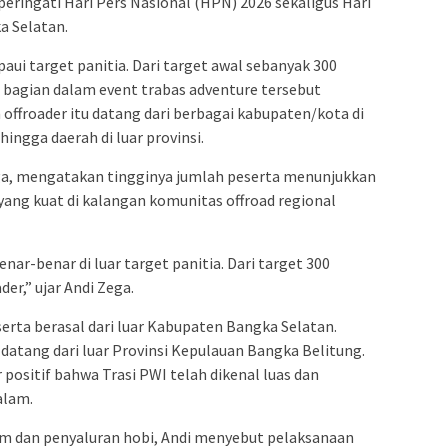
ringati Hari Pers Nasional (HPN) 2026 sekaligus Hari
a Selatan.
ui target panitia. Dari target awal sebanyak 300
l bagian dalam event trabas adventure tersebut
offroader itu datang dari berbagai kabupaten/kota di
ingga daerah di luar provinsi.
ega, mengatakan tingginya jumlah peserta menunjukkan
yang kuat di kalangan komunitas offroad regional
nar-benar di luar target panitia. Dari target 300
der,” ujar Andi Zega.
serta berasal dari luar Kabupaten Bangka Selatan.
datang dari luar Provinsi Kepulauan Bangka Belitung.
 positif bahwa Trasi PWI telah dikenal luas dan
alam.
em dan penyaluran hobi, Andi menyebut pelaksanaan