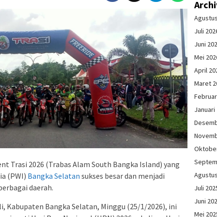
Arch
Agustu
Juli 202
Juni 20
Mei 202
April 20
Maret 2
Februar
Januari
Desemb
Novemb
Oktobe
Septem
nt Trasi 2026 (Trabas Alam South Bangka Island) yang
Agustu
ia (PWI)
Bangka Selatan
sukses besar dan menjadi
berbagai daerah.
Juli 202
Juni 20
i, Kabupaten Bangka Selatan, Minggu (25/1/2026), ini
Mei 202