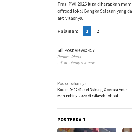
Trasi PWI 2026 juga diharapkan m
offroad lokal Bangka Selatan yang d
aktivitasnya.
Halaman:
1
2
Post Views:
457
Penulis: Dhani
Editor: Dhany Nyamux
Navigasi
Pos sebelumnya
Kodim 0432/Basel Dukung Operasi Antik
pos
Menumbing 2026 di Wilayah Toboali
POS TERKAIT