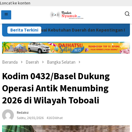
Loncat ke konten
isusun Sesuai Kebutuhan Daerah dan Kepentingan Masyarakat
Berita Terkini
Beranda
Daerah
Bangka Selatan
Kodim 0432/Basel Dukung
Operasi Antik Menumbing
2026 di Wilayah Toboali
Redaksi
Sabtu, 24/01/2026
416 Dilihat