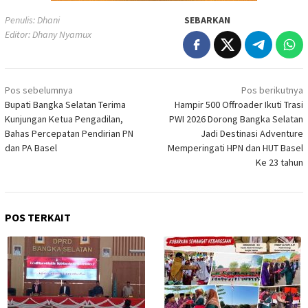
Penulis: Dhani
SEBARKAN
Editor: Dhany Nyamux
Navigasi
Pos sebelumnya
Pos berikutnya
pos
Bupati Bangka Selatan Terima
Hampir 500 Offroader Ikuti Trasi
Kunjungan Ketua Pengadilan,
PWI 2026 Dorong Bangka Selatan
Bahas Percepatan Pendirian PN
Jadi Destinasi Adventure
dan PA Basel
Memperingati HPN dan HUT Basel
Ke 23 tahun
POS TERKAIT