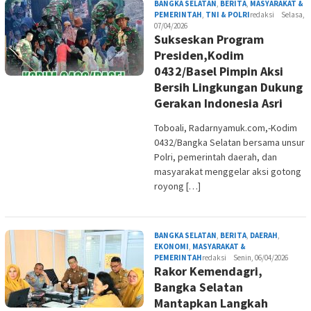
BANGKA SELATAN
,
BERITA
,
MASYARAKAT &
PEMERINTAH
,
TNI & POLRI
redaksi
Selasa,
07/04/2026
Sukseskan Program
Presiden,Kodim
0432/Basel Pimpin Aksi
Bersih Lingkungan Dukung
Gerakan Indonesia Asri
Toboali, Radarnyamuk.com,-Kodim
0432/Bangka Selatan bersama unsur
Polri, pemerintah daerah, dan
masyarakat menggelar aksi gotong
royong […]
BANGKA SELATAN
,
BERITA
,
DAERAH
,
EKONOMI
,
MASYARAKAT &
PEMERINTAH
redaksi
Senin, 06/04/2026
Rakor Kemendagri,
Bangka Selatan
Mantapkan Langkah