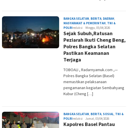
BANGKA SELATAN
,
BERITA
,
DAERAH
,
MASYARAKAT & PEMERINTAH
,
TNI &
POLRI
redaksi
Minggu, 05/04/2026
Sejak Subuh,Ratusan
Peziarah Ikuti Cheng Beng,
Polres Bangka Selatan
Pastikan Keamanan
Terjaga
TOBOALI , Radarnyamuk.com ,—
Polres Bangka Selatan (Basel)
memastikan pelaksanaan
pengamanan kegiatan Sembahyang
Kubur (Cheng […]
BANGKA SELATAN
,
BERITA
,
SOSIAL
,
TNI &
POLRI
redaksi
Jumat, 03/04/2026
Kapolres Basel Pantau