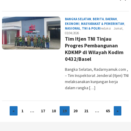
BANGKA SELATAN
,
BERITA
,
DAERAH
,
EKONOMI
,
MASYARAKAT & PEMERINTAH
,
NASIONAL
,
TNI & POLRI
redaksi
Jumat,
03/04/2026
Tim Itjen TNI Tinjau
Progres Pembangunan
KDKMP di Wilayah Kodim
0432/Basel
Bangka Selatan, Radarnyamuk.com ,
– Tim Inspektorat Jenderal (Itjen) TNI
melaksanakan kunjungan kerja
dalam rangka […]
«
1
…
17
18
19
20
21
…
65
»