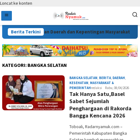
Loncat ke konten
esuai Kebutuhan Daerah dan Kepentingan Masyarakat
Berita Terkini
Me
KATEGORI:
BANGKA SELATAN
BANGKA SELATAN
,
BERITA
,
DAERAH
,
KESEHATAN
,
MASYARAKAT &
PEMERINTAH
redaksi
Rabu, 08/04/2026
Tak Hanya Satu,Basel
Sabet Sejumlah
Penghargaan di Rakorda
Bangga Kencana 2026
Toboali, Radarnyamuk.com –
Pemerintah Kabupaten Bangka
Selatan kembali menorehkan