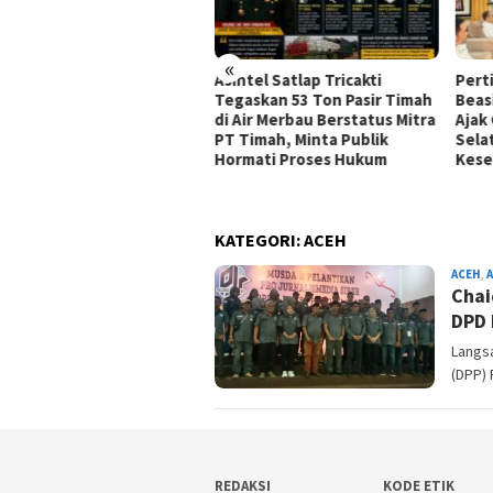
«
kaitan dengan PT GML
Asintel Satlap Tricakti
Pert
da Babel Mulai Periksa
Tegaskan 53 Ton Pasir Timah
Beas
es Dalil, ALMASTER Minta
di Air Merbau Berstatus Mitra
Ajak
apan Kades Lain Ikut
PT Timah, Minta Publik
Sela
anggil
Hormati Proses Hukum
Kes
KATEGORI:
ACEH
ACEH
,
Chai
DPD 
Langs
(DPP) 
REDAKSI
KODE ETIK