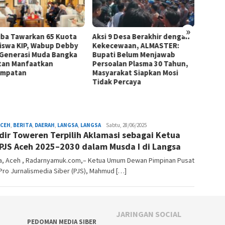
»
iba Tawarkan 65 Kuota
Aksi 9 Desa Berakhir dengan
Rombo
iswa KIP, Wabup Debby
Kekecewaan, ALMASTER:
Kayu B
 Generasi Muda Bangka
Bupati Belum Menjawab
Pangka
tan Manfaatkan
Persoalan Plasma 30 Tahun,
Ping C
empatan
Masyarakat Siapkan Mosi
Suasan
Tidak Percaya
Selat
ACEH
,
BERITA
,
DAERAH
,
LANGSA
,
LANGSA
redaksi
Sabtu, 28/06/2025
dir Toweren Terpilih Aklamasi sebagai Ketua
PJS Aceh 2025–2030 dalam Musda I di Langsa
a, Aceh , Radarnyamuk.com,– Ketua Umum Dewan Pimpinan Pusat
Pro Jurnalismedia Siber (PJS), Mahmud […]
JARINGAN SOCIAL
PEDOMAN MEDIA SIBER