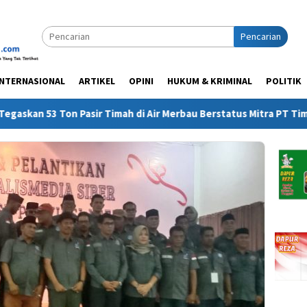
Pencarian
INTERNASIONAL
ARTIKEL
OPINI
HUKUM & KRIMINAL
POLITIK
an 53 Ton Pasir Timah di Air Merbau Berstatus Mitra PT Timah, Mi