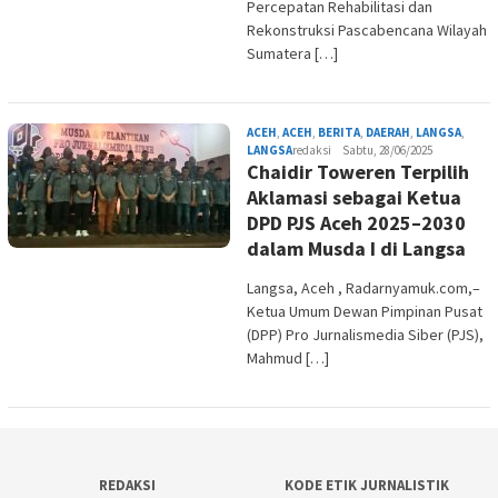
Percepatan Rehabilitasi dan
Rekonstruksi Pascabencana Wilayah
Sumatera […]
ACEH
,
ACEH
,
BERITA
,
DAERAH
,
LANGSA
,
LANGSA
redaksi
Sabtu, 28/06/2025
Chaidir Toweren Terpilih
Aklamasi sebagai Ketua
DPD PJS Aceh 2025–2030
dalam Musda I di Langsa
Langsa, Aceh , Radarnyamuk.com,–
Ketua Umum Dewan Pimpinan Pusat
(DPP) Pro Jurnalismedia Siber (PJS),
Mahmud […]
REDAKSI
KODE ETIK JURNALISTIK