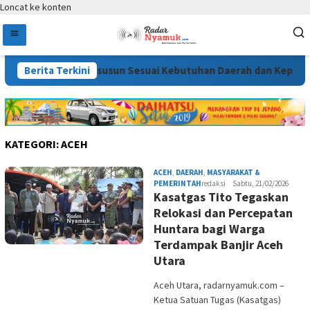
Loncat ke konten
ahan APBD 2026 Disusun Sesuai Kebutuhan Daerah dan Kepentin
Berita Terkini
KATEGORI:
ACEH
ACEH
,
DAERAH
,
MASYARAKAT &
PEMERINTAH
redaksi
Sabtu, 21/02/2026
Kasatgas Tito Tegaskan
Relokasi dan Percepatan
Huntara bagi Warga
Terdampak Banjir Aceh
Utara
Aceh Utara, radarnyamuk.com –
Ketua Satuan Tugas (Kasatgas)