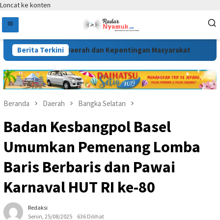
Loncat ke konten
butuhan Daerah dan Kepentingan Masyarakat
Berita Terkini
Melalui Ge
Beranda
Daerah
Bangka Selatan
Badan Kesbangpol Basel
Umumkan Pemenang Lomba
Baris Berbaris dan Pawai
Karnaval HUT RI ke-80
Redaksi
Senin, 25/08/2025
636 Dilihat