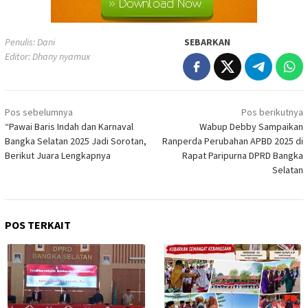
Penulis: Dani
SEBARKAN
Editor: Dhany nyamux
Navigasi
Pos sebelumnya
Pos berikutnya
pos
“Pawai Baris Indah dan Karnaval
Wabup Debby Sampaikan
Bangka Selatan 2025 Jadi Sorotan,
Ranperda Perubahan APBD 2025 di
Berikut Juara Lengkapnya
Rapat Paripurna DPRD Bangka
Selatan
POS TERKAIT