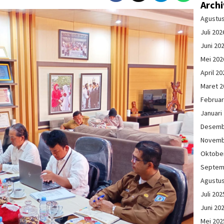
Arch
Agustu
Juli 202
Juni 20
Mei 202
April 20
Maret 2
Februar
Januari
Desemb
Novemb
Oktobe
Septem
Agustu
Juli 202
Juni 20
Mei 202