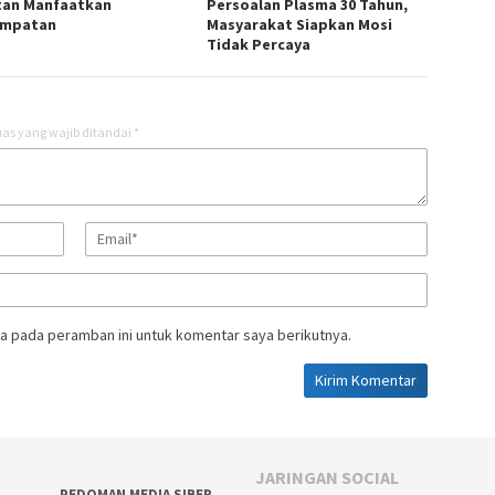
tan Manfaatkan
Persoalan Plasma 30 Tahun,
empatan
Masyarakat Siapkan Mosi
Tidak Percaya
as yang wajib ditandai
*
a pada peramban ini untuk komentar saya berikutnya.
JARINGAN SOCIAL
PEDOMAN MEDIA SIBER