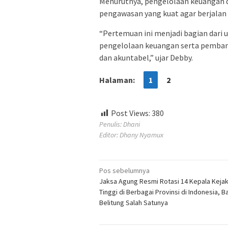
Menurutnya, pengelolaan keuangan d
pengawasan yang kuat agar berjalan e
“Pertemuan ini menjadi bagian dari
pengelolaan keuangan serta pembangu
dan akuntabel,” ujar Debby.
Halaman:
1
2
Post Views:
380
Penulis: Dhani
Editor: Dhany Nyamux
Navigasi
Pos sebelumnya
Jaksa Agung Resmi Rotasi 14 Kepala Keja
pos
Tinggi di Berbagai Provinsi di Indonesia, 
Belitung Salah Satunya