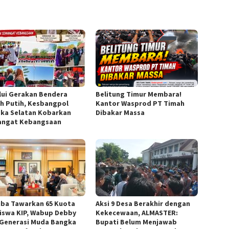
lui Gerakan Bendera
Belitung Timur Membara!
h Putih, Kesbangpol
Kantor Wasprod PT Timah
ka Selatan Kobarkan
Dibakar Massa
ngat Kebangsaan
iba Tawarkan 65 Kuota
Aksi 9 Desa Berakhir dengan
iswa KIP, Wabup Debby
Kekecewaan, ALMASTER:
 Generasi Muda Bangka
Bupati Belum Menjawab