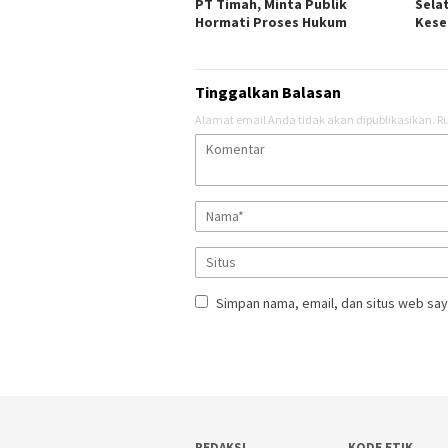
PT Timah, Minta Publik
Sela
Hormati Proses Hukum
Kes
Tinggalkan Balasan
Alamat email Anda tidak akan dipublikasikan.
Ru
Simpan nama, email, dan situs web say
REDAKSI
KODE ETIK