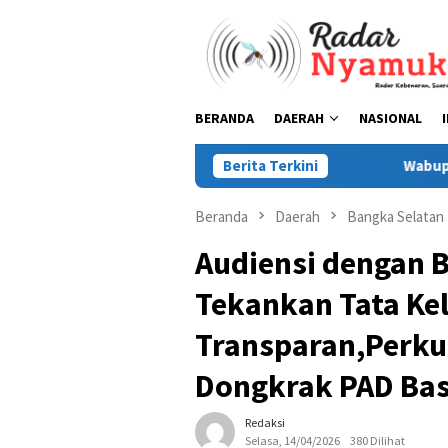
Loncat
ke
konten
BERANDA
DAERAH
NASIONAL
Berita Terkini
Wabup Debby: Perubahan APBD
Beranda
Daerah
Bangka Selatan
Audiensi dengan 
Tekankan Tata Ke
Transparan,Perk
Dongkrak PAD Bas
Redaksi
Selasa, 14/04/2026
380 Dilihat