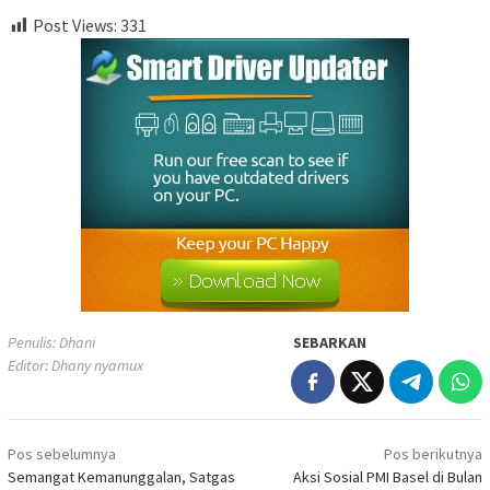
Post Views:
331
Penulis: Dhani
SEBARKAN
Editor: Dhany nyamux
Navigasi
Pos sebelumnya
Pos berikutnya
pos
Semangat Kemanunggalan, Satgas
Aksi Sosial PMI Basel di Bulan