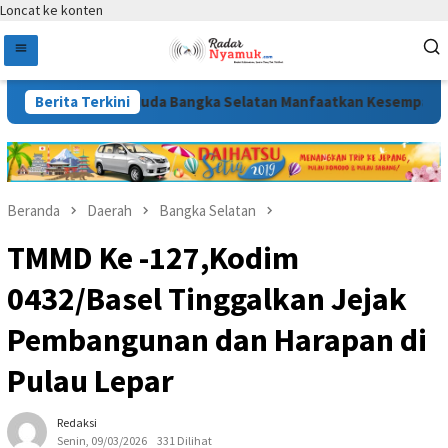
Loncat ke konten
 Generasi Muda Bangka Selatan Manfaatkan Kesempatan
Berita Terkini
A
Beranda
Daerah
Bangka Selatan
TMMD Ke -127,Kodim
0432/Basel Tinggalkan Jejak
Pembangunan dan Harapan di
Pulau Lepar
Redaksi
Senin, 09/03/2026
331 Dilihat