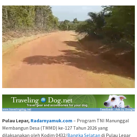
Pulau Lepar,
Radarnyamuk.com
– Program TNI Manunggal
Membangun Desa (TMMD) ke-127 Tahun 2026 yang
dilaksanakan oleh Kodim 0432/
Bangka Selatan
di Pulau Lepar