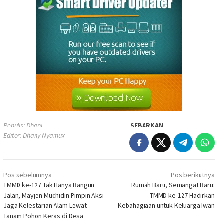
Penulis: Dhani
SEBARKAN
Editor: Dhany Nyamux
Navigasi
Pos sebelumnya
Pos berikutnya
pos
TMMD ke-127 Tak Hanya Bangun
Rumah Baru, Semangat Baru:
Jalan, Mayjen Muchidin Pimpin Aksi
TMMD ke-127 Hadirkan
Jaga Kelestarian Alam Lewat
Kebahagiaan untuk Keluarga Iwan
Tanam Pohon Keras di Desa