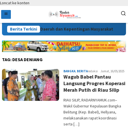
Loncat ke konten
 Sesuai Kebutuhan Daerah dan Kepentingan Masyarakat
Berita Terkini
TAG:
DESA DENIANG
BANGKA
,
BERITA
redaksi
Jumat, 16/05/2025
Wagub Babel Pantau
Langsung Progres Koperasi
Merah Putih di Riau Silip
RIAU SILIP, RADARNYAMUK.com–
Wakil Gubernur Kepulauan Bangka
Belitung (Kep. Babel), Hellyana,
melaksanakan rapat koordinasi
serta […]