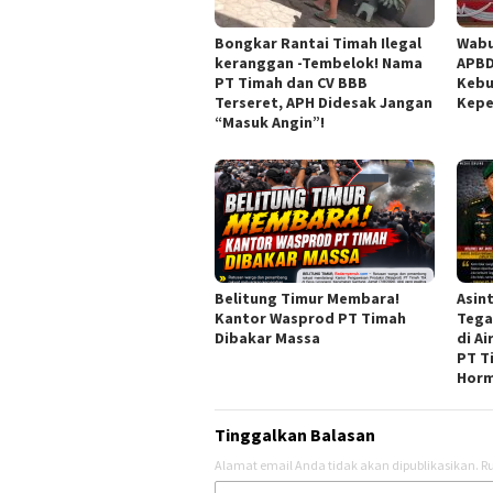
Bongkar Rantai Timah Ilegal
Wabu
keranggan -Tembelok! Nama
APBD
PT Timah dan CV BBB
Kebu
Terseret, APH Didesak Jangan
Kepe
“Masuk Angin”!
Belitung Timur Membara!
Asint
Kantor Wasprod PT Timah
Tega
Dibakar Massa
di A
PT T
Horm
Tinggalkan Balasan
Alamat email Anda tidak akan dipublikasikan.
Ru