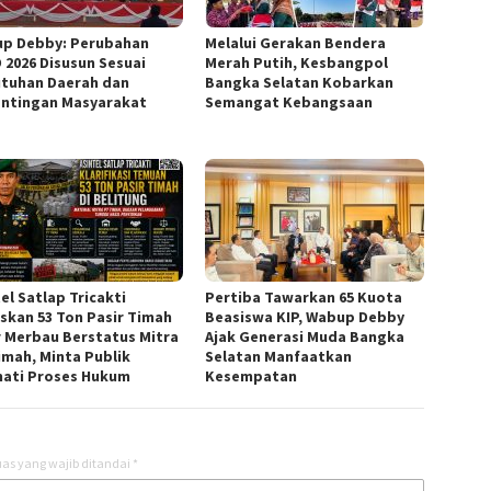
p Debby: Perubahan
Melalui Gerakan Bendera
 2026 Disusun Sesuai
Merah Putih, Kesbangpol
tuhan Daerah dan
Bangka Selatan Kobarkan
ntingan Masyarakat
Semangat Kebangsaan
el Satlap Tricakti
Pertiba Tawarkan 65 Kuota
skan 53 Ton Pasir Timah
Beasiswa KIP, Wabup Debby
ir Merbau Berstatus Mitra
Ajak Generasi Muda Bangka
imah, Minta Publik
Selatan Manfaatkan
ati Proses Hukum
Kesempatan
as yang wajib ditandai
*