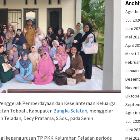
Arch
Agustu
Juli 202
Juni 20
Mei 202
April 20
Maret 2
Februar
Januari
Desemb
Novemb
Oktobe
Penggerak Pemberdayaan dan Kesejahteraan Keluarga
Septem
atan Toboali, Kabupaten
Bangka Selatan
, menggelar
Agustu
 Teladan, Dedy Pratama, S.Sos., pada Senin
Juli 202
Juni 20
bagi kepengurusan TP PKK Kelurahan Teladan periode
Mei 202