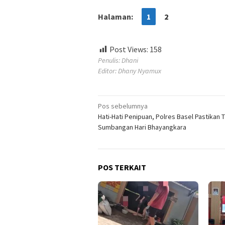
Halaman:
1
2
Post Views:
158
Penulis: Dhani
Editor: Dhany Nyamux
Navigasi
Pos sebelumnya
Hati-Hati Penipuan, Polres Basel Pastikan 
pos
Sumbangan Hari Bhayangkara
POS TERKAIT