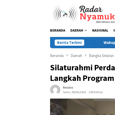
Loncat
ke
konten
BERANDA
DAERAH
NASIONAL
Berita Terkini
Wabup Debby: Peru
Beranda
Daerah
Bangka Selatan
Silaturahmi Perda
Langkah Program 
Redaksi
Senin, 08/06/2026
158 Dilihat