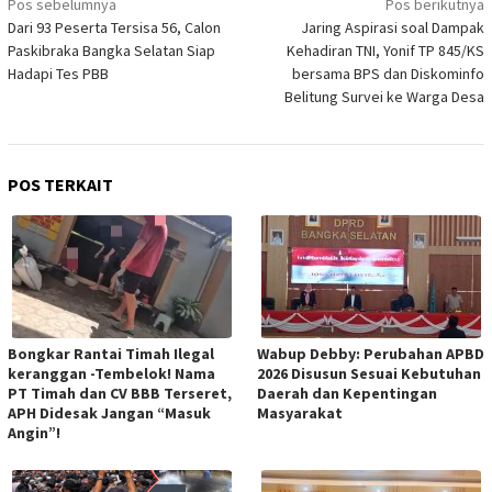
Pos sebelumnya
Pos berikutnya
pos
Dari 93 Peserta Tersisa 56, Calon
Jaring Aspirasi soal Dampak
Paskibraka Bangka Selatan Siap
Kehadiran TNI, Yonif TP 845/KS
Hadapi Tes PBB
bersama BPS dan Diskominfo
Belitung Survei ke Warga Desa
POS TERKAIT
Bongkar Rantai Timah Ilegal
Wabup Debby: Perubahan APBD
keranggan -Tembelok! Nama
2026 Disusun Sesuai Kebutuhan
PT Timah dan CV BBB Terseret,
Daerah dan Kepentingan
APH Didesak Jangan “Masuk
Masyarakat
Angin”!