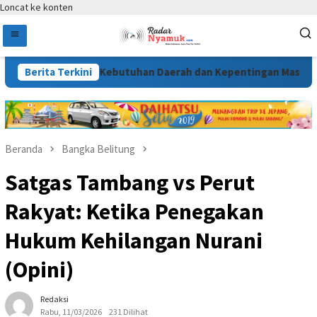
Loncat ke konten
 Sesuai Kebutuhan Daerah dan Kepentingan Masyarakat
Berita Terkini
Beranda
Bangka Belitung
Satgas Tambang vs Perut
Rakyat: Ketika Penegakan
Hukum Kehilangan Nurani
(Opini)
Redaksi
Rabu, 11/03/2026
231 Dilihat