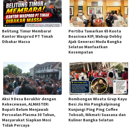
Belitung Timur Membara!
Pertiba Tawarkan 65 Kuota
Kantor Wasprod PT Timah
Beasiswa KIP, Wabup Debby
Dibakar Massa
Ajak Generasi Muda Bangka
Selatan Manfaatkan
Kesempatan
Aksi 9 Desa Berakhir dengan
Rombongan Wisata Grup Kayu
Kekecewaan, ALMASTER:
Besi Jiu Hin Pangkalpinang
Bupati Belum Menjawab
Kunjungi Ping Ping Coffee
Persoalan Plasma 30 Tahun,
Toboali, Nikmati Suasana dan
Masyarakat Siapkan Mosi
Kuliner Bangka Selatan
Tidak Percaya