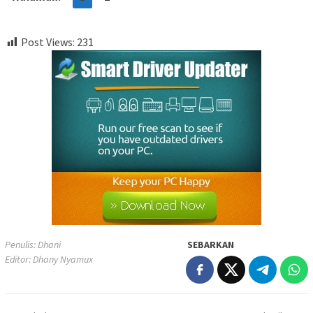
Post Views:
231
Penulis: Dhani
SEBARKAN
Editor: Dhany Nyamux
Navigasi