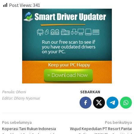
Post Views:
341
Penulis: Dhani
SEBARKAN
Editor: Dhany Nyamux
Navigasi
Pos sebelumnya
Pos berikutnya
pos
Koperasi Tani Rukun Indonesia
Wujud Kepedulian PT Resort Pantai