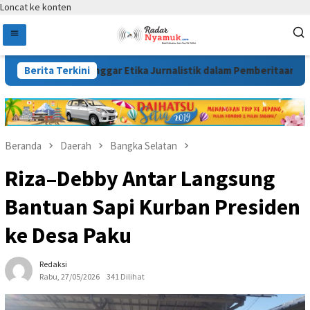
Loncat ke konten
om Melanggar Etika Jurnalistik dalam Pemberitaan Tin Slag
Berita Terkini
Beranda
Daerah
Bangka Selatan
Riza–Debby Antar Langsung
Bantuan Sapi Kurban Presiden
ke Desa Paku
Redaksi
Rabu, 27/05/2026
341 Dilihat