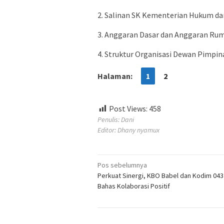
2. Salinan SK Kementerian Hukum da
3. Anggaran Dasar dan Anggaran Ru
4. Struktur Organisasi Dewan Pimpin
Halaman:
1
2
Post Views:
458
Penulis: Dani
Editor: Dhany nyamux
Navigasi
Pos sebelumnya
Perkuat Sinergi, KBO Babel dan Kodim 043
pos
Bahas Kolaborasi Positif