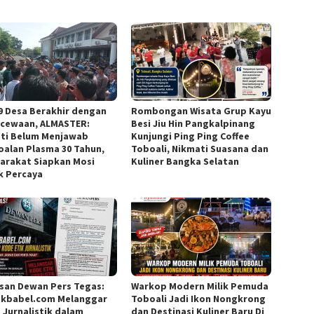
 9 Desa Berakhir dengan
Rombongan Wisata Grup Kayu
cewaan, ALMASTER:
Besi Jiu Hin Pangkalpinang
ti Belum Menjawab
Kunjungi Ping Ping Coffee
oalan Plasma 30 Tahun,
Toboali, Nikmati Suasana dan
arakat Siapkan Mosi
Kuliner Bangka Selatan
k Percaya
san Dewan Pers Tegas:
Warkop Modern Milik Pemuda
kbabel.com Melanggar
Toboali Jadi Ikon Nongkrong
a Jurnalistik dalam
dan Destinasi Kuliner Baru Di