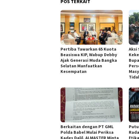
POS TERKAIT
Pertiba Tawarkan 65 Kuota
Aksi
Beasiswa KIP, Wabup Debby
Keke
Ajak Generasi Muda Bangka
Bupa
Selatan Manfaatkan
Pers
Kesempatan
Masy
Tida
Berkaitan dengan PT GML
Putu
Polda Babel Mulai Periksa
Rada
Kades Dalil, ALMASTER Minta
Etik