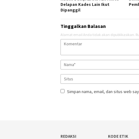
Delapan Kades Lain Ikut
Pemb
Dipanggil
Tinggalkan Balasan
Alamat email Anda tidak akan dipublikasikan.
Ru
Simpan nama, email, dan situs web say
REDAKSI
KODE ETIK