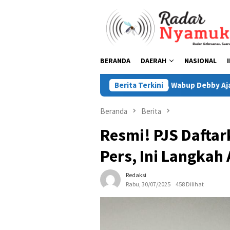
Loncat
ke
konten
BERANDA
DAERAH
NASIONAL
 65 Kuota Beasiswa KIP, Wabup Debby Ajak Generasi Muda Bangk
Berita Terkini
Beranda
Berita
Resmi! PJS Daftar
Pers, Ini Langkah
Redaksi
Rabu, 30/07/2025
458 Dilihat