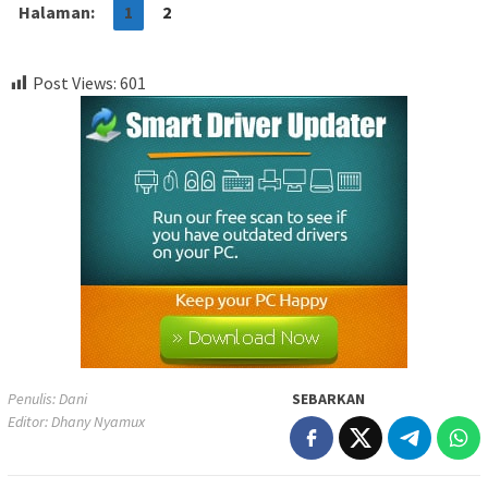
Halaman:
1
2
Post Views:
601
Penulis: Dani
SEBARKAN
Editor: Dhany Nyamux