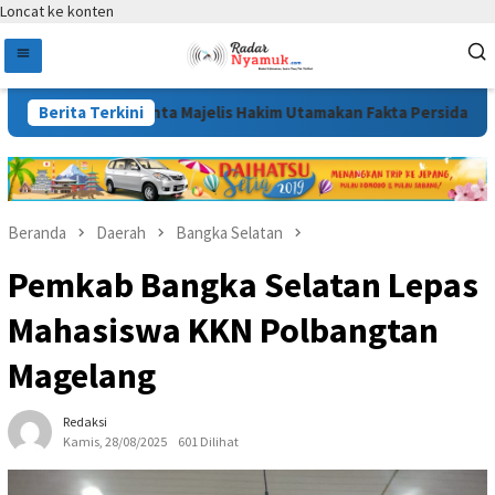
Loncat ke konten
k Tepat, Minta Majelis Hakim Utamakan Fakta Persidangan
Berita Terkini
Beranda
Daerah
Bangka Selatan
Pemkab Bangka Selatan Lepas
Mahasiswa KKN Polbangtan
Magelang
Redaksi
Kamis, 28/08/2025
601 Dilihat