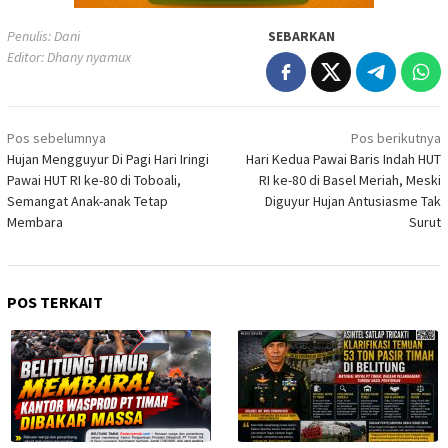
Penulis: Dani
SEBARKAN
Editor: Dhany nyamux
Navigasi
Pos sebelumnya
Pos berikutnya
pos
Hujan Mengguyur Di Pagi Hari Iringi
Hari Kedua Pawai Baris Indah HUT
Pawai HUT RI ke-80 di Toboali,
RI ke-80 di Basel Meriah, Meski
Semangat Anak-anak Tetap
Diguyur Hujan Antusiasme Tak
Membara
Surut
POS TERKAIT