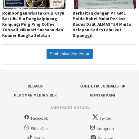
Rombongan Wisata Grup Kayu
Berkaitan dengan PT GML
Besi Jiu Hin Pangkalpinang
Polda Babel Mulai Periksa
Kunjungi Ping Ping Coffee
Kades Dalil, ALMASTER Minta
Toboali, Nikmati Suasana dan
Delapan Kades Lain Ikut
Kuliner Bangka Selatan
Dipanggil
Tambahkan Komentar
REDAKSI
KODE ETIK JURNALISTIK
PEDOMAN MEDIA SIBER
KONTAK KAMI
JARINGAN SOCIAL
Facebook
Twitter
WhatsApp
Instagram
Tiktok
Telegram