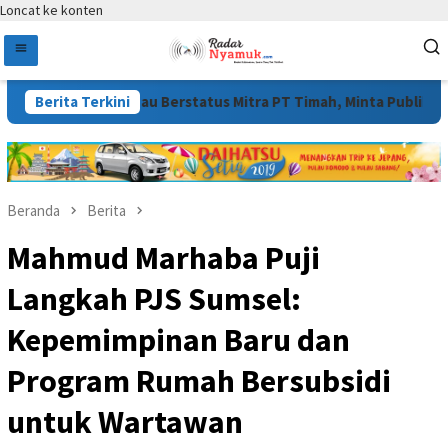
Loncat ke konten
h di Air Merbau Berstatus Mitra PT Timah, Minta Publik Hormati P
Berita Terkini
Beranda
Berita
Mahmud Marhaba Puji
Langkah PJS Sumsel:
Kepemimpinan Baru dan
Program Rumah Bersubsidi
untuk Wartawan