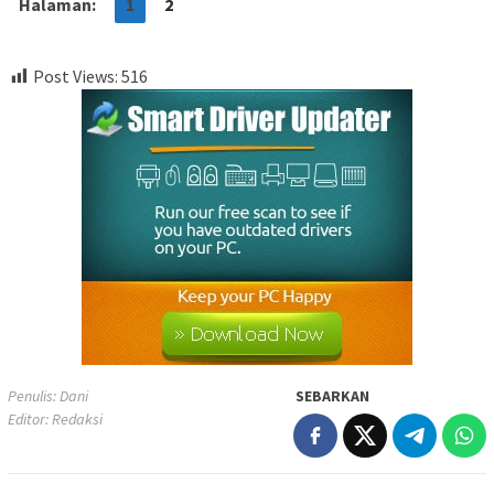
Halaman:
1
2
Post Views:
516
Penulis: Dani
SEBARKAN
Editor: Redaksi