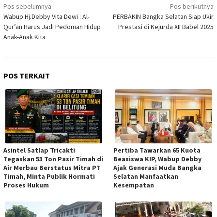
Navigasi
Pos sebelumnya
Pos berikutnya
pos
Wabup Hj.Debby Vita Dewi : Al-
PERBAKIN Bangka Selatan Siap Ukir
Qur’an Harus Jadi Pedoman Hidup
Prestasi di Kejurda XII Babel 2025
Anak-Anak Kita
POS TERKAIT
Asintel Satlap Tricakti
Pertiba Tawarkan 65 Kuota
Tegaskan 53 Ton Pasir Timah di
Beasiswa KIP, Wabup Debby
Air Merbau Berstatus Mitra PT
Ajak Generasi Muda Bangka
Timah, Minta Publik Hormati
Selatan Manfaatkan
Proses Hukum
Kesempatan