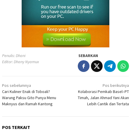
Penulis: Dhani
SEBARKAN
Editor: Dhany Nyamux
Navigasi
Pos sebelumnya
Pos berikutnya
pos
Cari Kuliner Enak di Toboali?
Kolaborasi Pemkab Basel–PT
Warung Paksu Gito Punya Menu
Timah, Jalan Ahmad Yani Akan
Maknyus dan Ramah Kantong
Lebih Cantik dan Tertata
POS TERKAIT