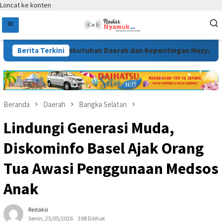
Loncat ke konten
sun Sesuai Kebutuhan Daerah dan Kepentingan Masyarakat
Berita Terkini
Beranda
Daerah
Bangka Selatan
Lindungi Generasi Muda,
Diskominfo Basel Ajak Orang
Tua Awasi Penggunaan Medsos
Anak
Redaksi
Senin, 25/05/2026
398 Dilihat