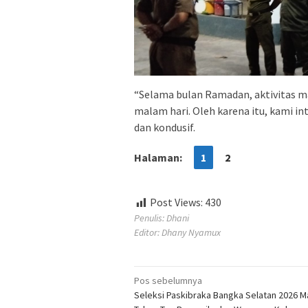
“Selama bulan Ramadan, aktivitas m
malam hari. Oleh karena itu, kami i
dan kondusif.
Halaman:
1
2
Post Views:
430
Penulis: Dhani
Editor: Dhany Nyamux
Navigasi
Pos sebelumnya
Seleksi Paskibraka Bangka Selatan 2026 M
pos