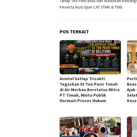
Tahap Tes Pancasila dan Wawasan Kebang
Peserta Ikuti Ujian CAT (TWK & TIW)
POS TERKAIT
Asintel Satlap Tricakti
Pert
Tegaskan 53 Ton Pasir Timah
Beas
di Air Merbau Berstatus Mitra
Ajak
PT Timah, Minta Publik
Sela
Hormati Proses Hukum
Kes