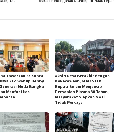
saan, 132
Edukasi Pencegahan Stunting di Pulau Lepar
iba Tawarkan 65 Kuota
Aksi 9 Desa Berakhir dengan
iswa KIP, Wabup Debby
Kekecewaan, ALMASTER:
 Generasi Muda Bangka
Bupati Belum Menjawab
tan Manfaatkan
Persoalan Plasma 30 Tahun,
empatan
Masyarakat Siapkan Mosi
Tidak Percaya