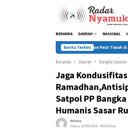
Loncat
ke
konten
BERANDA
DAERAH
NASIONAL
i Tegaskan 53 Ton Pasir Timah di Air Merbau Berstatus Mitra PT T
Berita Terkini
Beranda
Daerah
Bangka Selatan
Jaga Kondusifitas
Ramadhan,Antisi
Satpol PP Bangka 
Humanis Sasar Ru
Redaksi
Selasa, 03/03/2026
430 Dilihat