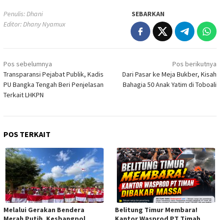
Penulis: Dhani
SEBARKAN
Editor: Dhany Nyamux
Navigasi
Pos sebelumnya
Pos berikutnya
pos
Transparansi Pejabat Publik, Kadis
Dari Pasar ke Meja Bukber, Kisah
PU Bangka Tengah Beri Penjelasan
Bahagia 50 Anak Yatim di Toboali
Terkait LHKPN
POS TERKAIT
Melalui Gerakan Bendera
Belitung Timur Membara!
Merah Putih, Kesbangpol
Kantor Wasprod PT Timah