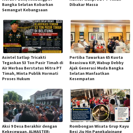
Bangka Selatan Kobarkan
Dibakar Massa
Semangat Kebangsaan
Asintel Satlap Tricakti
Pertiba Tawarkan 65 Kuota
Tegaskan 53 Ton Pasir Timah di
Beasiswa KIP, Wabup Debby
Air Merbau Berstatus Mitra PT
Ajak Generasi Muda Bangka
Timah, Minta Publik Hormati
Selatan Manfaatkan
Proses Hukum
Kesempatan
Aksi 9 Desa Berakhir dengan
Rombongan Wisata Grup Kayu
Kekecewaan, ALMASTER:
Besi Jiu Hin Pangkalpinang