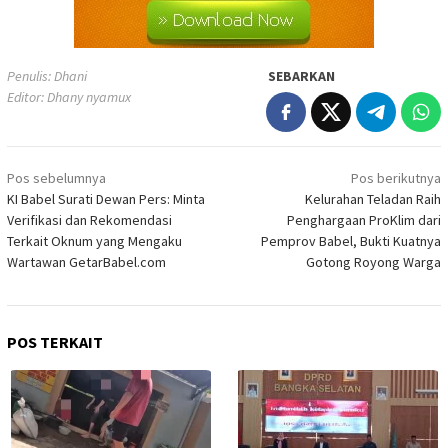
Penulis: Dhani
SEBARKAN
Editor: Dhany nyamux
Navigasi
Pos sebelumnya
Pos berikutnya
pos
KI Babel Surati Dewan Pers: Minta
Kelurahan Teladan Raih
Verifikasi dan Rekomendasi
Penghargaan ProKlim dari
Terkait Oknum yang Mengaku
Pemprov Babel, Bukti Kuatnya
Wartawan GetarBabel.com
Gotong Royong Warga
POS TERKAIT