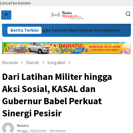
Loncat ke konten
i Muda Bangka Selatan Manfaatkan Kesempatan
Berita Terkini
Aksi 9 De
Beranda
Daerah
Sungailiat
Dari Latihan Militer hingga
Aksi Sosial, KASAL dan
Gubernur Babel Perkuat
Sinergi Pesisir
Redaksi
Minggu, 15/02/2026
381 Dilihat