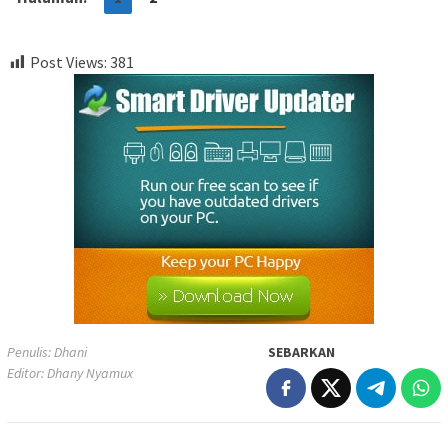
Post Views:
381
Penulis: Dhani
SEBARKAN
Editor: Dhany Nyamux
Navigasi